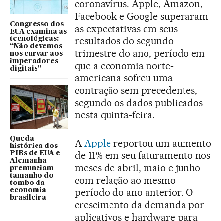
coronavírus. Apple, Amazon,
Facebook e Google superaram
Congresso dos
as expectativas em seus
EUA examina as
resultados do segundo
tecnológicas:
“Não devemos
trimestre do ano, período em
nos curvar aos
imperadores
que a economia norte-
digitais”
americana sofreu uma
contração sem precedentes,
segundo os dados publicados
nesta quinta-feira.
Queda
A
Apple
reportou um aumento
histórica dos
de 11% em seu faturamento nos
PIBs de EUA e
Alemanha
meses de abril, maio e junho
prenunciam
tamanho do
com relação ao mesmo
tombo da
período do ano anterior. O
economia
brasileira
crescimento da demanda por
aplicativos e hardware para