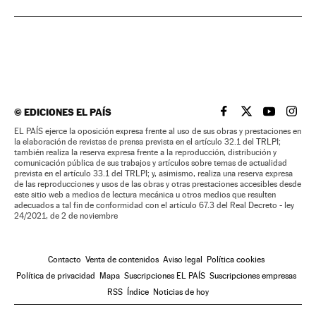
©
EDICIONES EL PAÍS
EL PAÍS BRASIL EN
EL PAÍS BRASI
EL PAÍS B
EL PA
EL PAÍS ejerce la oposición expresa frente al uso de sus obras y prestaciones en
la elaboración de revistas de prensa prevista en el artículo 32.1 del TRLPI;
también realiza la reserva expresa frente a la reproducción, distribución y
comunicación pública de sus trabajos y artículos sobre temas de actualidad
prevista en el artículo 33.1 del TRLPI; y, asimismo, realiza una reserva expresa
de las reproducciones y usos de las obras y otras prestaciones accesibles desde
este sitio web a medios de lectura mecánica u otros medios que resulten
adecuados a tal fin de conformidad con el artículo 67.3 del Real Decreto - ley
24/2021, de 2 de noviembre
Contacto
Venta de contenidos
Aviso legal
Política cookies
Política de privacidad
Mapa
Suscripciones EL PAÍS
Suscripciones empresas
RSS
Índice
Noticias de hoy