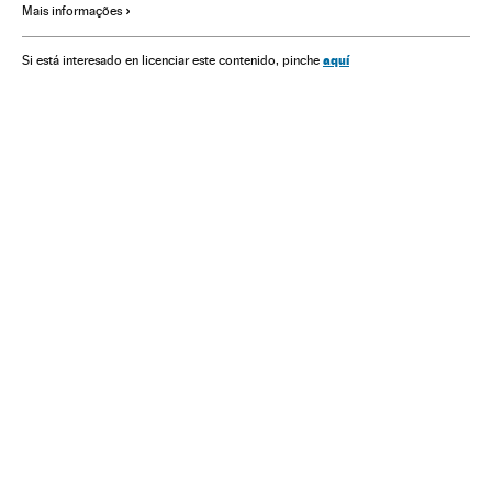
Mais informações
Coronavirus Covid-19
Crise econômica
aquí
Si está interesado en licenciar este contenido, pinche