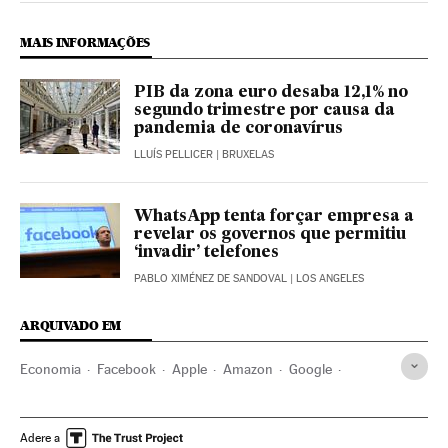
MAIS INFORMAÇÕES
PIB da zona euro desaba 12,1% no
segundo trimestre por causa da
pandemia de coronavírus
LLUÍS PELLICER
| BRUXELAS
WhatsApp tenta forçar empresa a
revelar os governos que permitiu
‘invadir’ telefones
PABLO XIMÉNEZ DE SANDOVAL
| LOS ANGELES
ARQUIVADO EM
Economia
Facebook
Apple
Amazon
Google
Alphabet
Coronavirus
Estados Unidos
América
Crisis económica coronavirus covid-19
Adere a