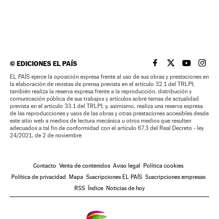
©
EDICIONES EL PAÍS
EL PAÍS BRASIL EN
EL PAÍS BRASI
EL PAÍS B
EL PA
EL PAÍS ejerce la oposición expresa frente al uso de sus obras y prestaciones en
la elaboración de revistas de prensa prevista en el artículo 32.1 del TRLPI;
también realiza la reserva expresa frente a la reproducción, distribución y
comunicación pública de sus trabajos y artículos sobre temas de actualidad
prevista en el artículo 33.1 del TRLPI; y, asimismo, realiza una reserva expresa
de las reproducciones y usos de las obras y otras prestaciones accesibles desde
este sitio web a medios de lectura mecánica u otros medios que resulten
adecuados a tal fin de conformidad con el artículo 67.3 del Real Decreto - ley
24/2021, de 2 de noviembre
Contacto
Venta de contenidos
Aviso legal
Política cookies
Política de privacidad
Mapa
Suscripciones EL PAÍS
Suscripciones empresas
RSS
Índice
Noticias de hoy