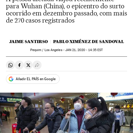
para Wuhan (China), o epicentro do surto
ocorrido em dezembro passado, com mais
de 270 casos registrados
JAIME SANTIRSO
PABLO XIMÉNEZ DE SANDOVAL
Pequim / Los Angeles -
JAN
21, 2020 - 14:35
EST
Compartir en Whatsapp
Compartir en Facebook
Compartir en Twitter
Desplegar Redes Sociales
Añadir EL PAÍS en Google