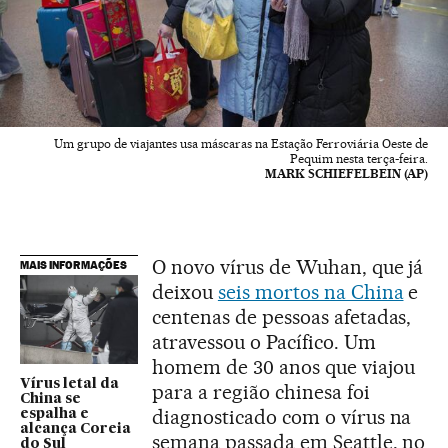
Um grupo de viajantes usa máscaras na Estação Ferroviária Oeste de
Pequim nesta terça-feira.
MARK SCHIEFELBEIN (AP)
O novo vírus de Wuhan, que já
MAIS INFORMAÇÕES
deixou
seis mortos na China
e
centenas de pessoas afetadas,
atravessou o Pacífico. Um
homem de 30 anos que viajou
Vírus letal da
para a região chinesa foi
China se
diagnosticado com o vírus na
espalha e
alcança Coreia
semana passada em Seattle, no
do Sul