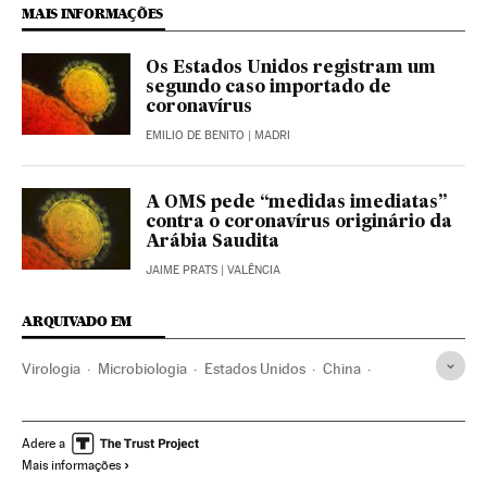
MAIS INFORMAÇÕES
Os Estados Unidos registram um
segundo caso importado de
coronavírus
EMILIO DE BENITO
| MADRI
A OMS pede “medidas imediatas”
contra o coronavírus originário da
Arábia Saudita
JAIME PRATS
| VALÊNCIA
ARQUIVADO EM
Virologia
Microbiologia
Estados Unidos
China
Doenças infecciosas
América do Norte
Ásia oriental
Doenças
Ásia
Medicina
América
Biologia
Saúde
Adere a
Mais informações
Ciências naturais
Ciência
Coronavirus