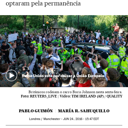
optaram pela permanência
Reino Unido vota por deixar a União Europeia
Britânicos rodeiam o carro Boris Johnson nesta sexta-feira.
Foto:
REUTERS_LIVE
|
Vídeo:
TIM IRELAND (AP) / QUALITY
PABLO GUIMÓN
MARÍA R. SAHUQUILLO
Londres / Manchester -
JUN
24, 2016 - 15:47
EDT