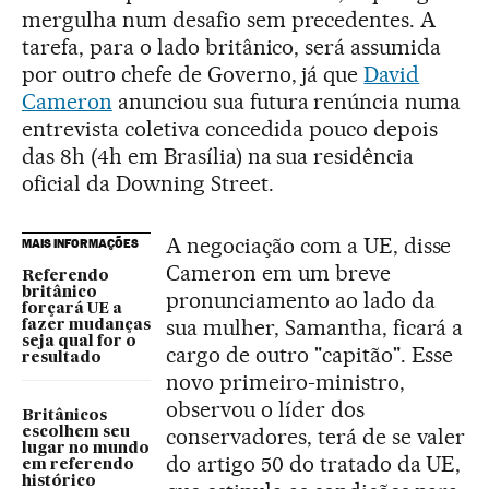
mergulha num desafio sem precedentes. A
tarefa, para o lado britânico, será assumida
por outro chefe de Governo, já que
David
Cameron
anunciou sua futura renúncia numa
entrevista coletiva concedida pouco depois
das 8h (4h em Brasília) na sua residência
oficial da Downing Street.
A negociação com a UE, disse
MAIS INFORMAÇÕES
Cameron em um breve
Referendo
britânico
pronunciamento ao lado da
forçará UE a
sua mulher, Samantha, ficará a
fazer mudanças
seja qual for o
cargo de outro "capitão". Esse
resultado
novo primeiro-ministro,
observou o líder dos
Britânicos
conservadores, terá de se valer
escolhem seu
lugar no mundo
do artigo 50 do tratado da UE,
em referendo
histórico