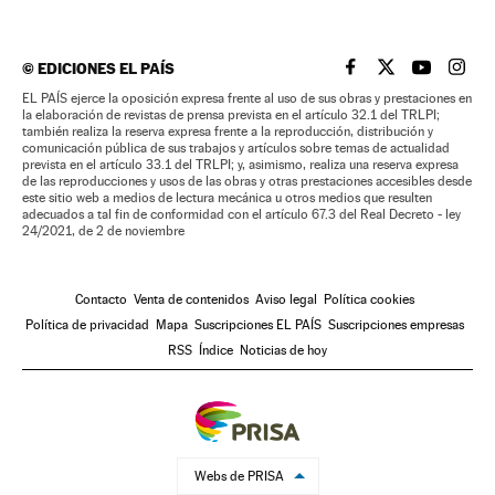
©
EDICIONES EL PAÍS
EL PAÍS BRASIL EN
EL PAÍS BRASI
EL PAÍS B
EL PA
EL PAÍS ejerce la oposición expresa frente al uso de sus obras y prestaciones en
la elaboración de revistas de prensa prevista en el artículo 32.1 del TRLPI;
también realiza la reserva expresa frente a la reproducción, distribución y
comunicación pública de sus trabajos y artículos sobre temas de actualidad
prevista en el artículo 33.1 del TRLPI; y, asimismo, realiza una reserva expresa
de las reproducciones y usos de las obras y otras prestaciones accesibles desde
este sitio web a medios de lectura mecánica u otros medios que resulten
adecuados a tal fin de conformidad con el artículo 67.3 del Real Decreto - ley
24/2021, de 2 de noviembre
Contacto
Venta de contenidos
Aviso legal
Política cookies
Política de privacidad
Mapa
Suscripciones EL PAÍS
Suscripciones empresas
RSS
Índice
Noticias de hoy
Webs de PRISA