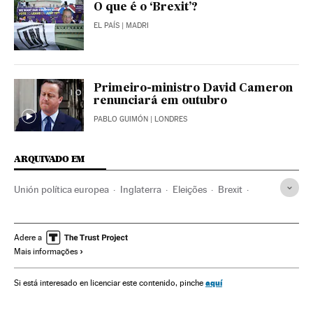
O que é o ‘Brexit’?
EL PAÍS
| MADRI
Primeiro-ministro David Cameron
renunciará em outubro
PABLO GUIMÓN
| LONDRES
ARQUIVADO EM
Unión política europea
Inglaterra
Eleições
Brexit
Libra esterlina
David Cameron
Jeremy Corbyn
Referendos UE
Euroceticismo
Resultados eleitorais
Adere a
Mais informações
Referendo
Eleições europeias
Europa Ocidental
União Europeia
Ideologias
Organizações internacionais
aquí
Si está interesado en licenciar este contenido, pinche
Europa
Política
Relações exteriores
Finanças