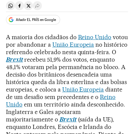
Compartir en Whatsapp
Compartir en Facebook
Compartir en Twitter
Desplegar Redes Sociales
Añadir EL PAÍS en Google
A maioria dos cidadãos do
Reino Unido
votou
por abandonar a
União Europeia
no histórico
referendo celebrado nesta quinta-feira. O
Brexit
recebeu 51,9% dos votos, enquanto
48,1% votaram pela permanência no bloco. A
decisão dos britânicos desencadeia uma
histórica queda da libra esterlina e das bolsas
europeias, e coloca a
União Europeia
diante
de um desafio sem precedentes e o
Reino
Unido
em um território ainda desconhecido.
Inglaterra e Gales apoiaram
majoritariamente o
Brexit
(saída da UE),
enquanto Londres, Escócia e Irlanda do