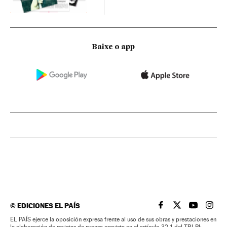
Baixe o app
©
EDICIONES EL PAÍS
EL PAÍS BRASIL EN
EL PAÍS BRASI
EL PAÍS B
EL PA
EL PAÍS ejerce la oposición expresa frente al uso de sus obras y prestaciones en