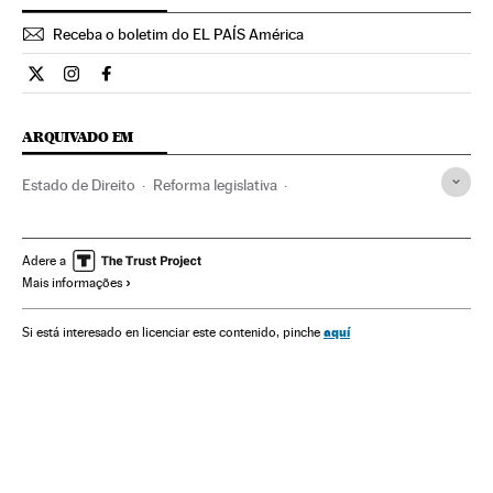
Receba o boletim do EL PAÍS América
Internacional El País Brasil en Twitter
Internacional El País Brasil en Instagram
Internacional El País Brasil en Facebook
ARQUIVADO EM
Estado de Direito
Reforma legislativa
Partido Comunista China
Partidos comunistas
China
Ciências políticas
Partidos políticos
Ásia oriental
Ásia
Adere a
Mais informações
Regulamento jurídico
Política
Legislação
Justiça
aquí
Si está interesado en licenciar este contenido, pinche