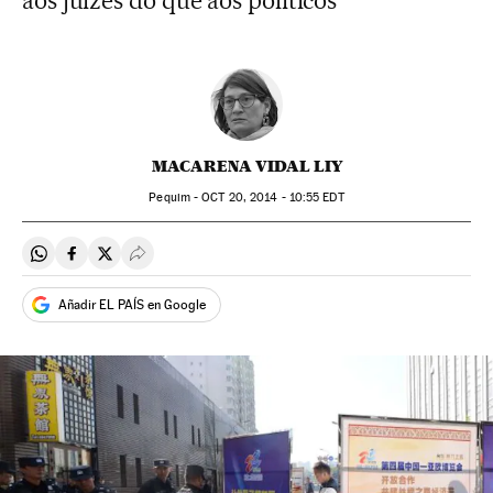
aos juízes do que aos políticos
MACARENA VIDAL LIY
Pequim -
OCT
20, 2014 - 10:55
EDT
Compartir en Whatsapp
Compartir en Facebook
Compartir en Twitter
Desplegar Redes Sociales
Añadir EL PAÍS en Google