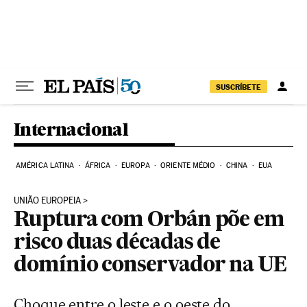
Pular para o conteúdo
SUSCRÍBETE
Internacional
AMÉRICA LATINA
ÁFRICA
EUROPA
ORIENTE MÉDIO
CHINA
EUA
UNIÃO EUROPEIA
Ruptura com Orbán põe em
risco duas décadas de
domínio conservador na UE
Choque entre o leste e o oeste do