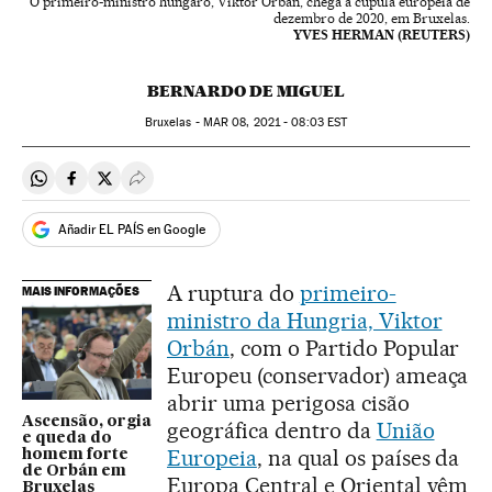
O primeiro-ministro húngaro, Viktor Orbán, chega à cúpula europeia de
dezembro de 2020, em Bruxelas.
YVES HERMAN (REUTERS)
BERNARDO DE MIGUEL
Bruxelas -
MAR
08, 2021 - 08:03
EST
Compartir en Whatsapp
Compartir en Facebook
Compartir en Twitter
Desplegar Redes Sociales
Añadir EL PAÍS en Google
A ruptura do
primeiro-
MAIS INFORMAÇÕES
ministro da Hungria, Viktor
Orbán
, com o Partido Popular
Europeu (conservador) ameaça
abrir uma perigosa cisão
Ascensão, orgia
geográfica dentro da
União
e queda do
Europeia
, na qual os países da
homem forte
de Orbán em
Europa Central e Oriental vêm
Bruxelas