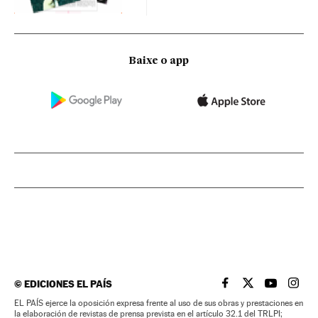
Baixe o app
©
EDICIONES EL PAÍS
EL PAÍS BRASIL EN
EL PAÍS BRASI
EL PAÍS B
EL PA
EL PAÍS ejerce la oposición expresa frente al uso de sus obras y prestaciones en
la elaboración de revistas de prensa prevista en el artículo 32.1 del TRLPI;