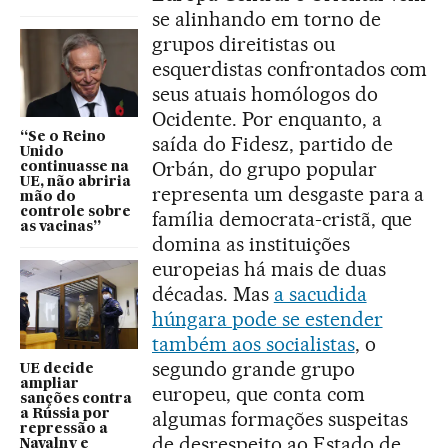
se alinhando em torno de
grupos direitistas ou
esquerdistas confrontados com
seus atuais homólogos do
Ocidente. Por enquanto, a
“Se o Reino
saída do Fidesz, partido de
Unido
Orbán, do grupo popular
continuasse na
UE, não abriria
representa um desgaste para a
mão do
controle sobre
família democrata-cristã, que
as vacinas”
domina as instituições
europeias há mais de duas
décadas. Mas
a sacudida
húngara pode se estender
também aos socialistas
, o
segundo grande grupo
UE decide
ampliar
europeu, que conta com
sanções contra
a Rússia por
algumas formações suspeitas
repressão a
de desrespeito ao Estado de
Navalny e