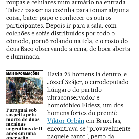
roupas e celulares num armário na entrada.
Talvez passar na cozinha para tomar alguma
coisa, bater papo e conhecer os outros
participantes. Depois ir para a sala, com
colchões e sofás distribuídos por todo o
cômodo, pornô rolando na tela, e o rosto do
deus Baco observando a cena, de boca aberta
e iluminada.
Havia 25 homens lá dentro, e
MAIS INFORMAÇÕES
József Szájer, o eurodeputado
húngaro do partido
ultraconservador e
homofóbico Fidesz, um dos
Paraguai sob
homens fortes do premiê
suspeita pela
Viktor Orbán
em Bruxelas,
morte de duas
meninas
encontrava-se “provavelmente
argentinas de 11
anos em uma
naquele canto”, perto da
operação