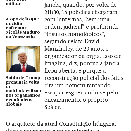
janela, quando, por volta de
militar
21h30, 15 policiais chegaram
com lanternas, “sem uma
A oposição que
decidiu
ordem judicial” e proferindo
enfrentar
Nicolás Maduro
“insultos homofóbicos”,
na Venezuela
segundo relata David
Manzheley, de 29 anos, o
organizador da orgia. Isso ele
imagina, diz, porque a janela
ficou aberta, e porque a
reconstrução policial dos fatos
Saída de Trump
prenuncia volta
cita um homem tentando
do
escapar esgueirando-se pelo
multilateralismo
nos organismos
encanamento: o próprio
econômicos
globais
Szájer.
O arquiteto da atual Constituição húngara,