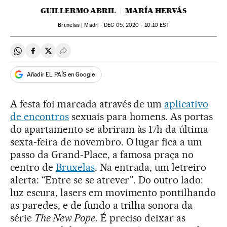
GUILLERMO ABRIL
MARÍA HERVÁS
Bruxelas | Madri -
DEC
05, 2020 - 10:10
EST
Compartir en Whatsapp
Compartir en Facebook
Compartir en Twitter
Desplegar Redes Sociales
Añadir EL PAÍS en Google
A festa foi marcada através de um
aplicativo
de encontros
sexuais para homens. As portas
do apartamento se abriram às 17h da última
sexta-feira de novembro. O lugar fica a um
passo da Grand-Place, a famosa praça no
centro de
Bruxelas
. Na entrada, um letreiro
alerta: “Entre se se atrever”. Do outro lado:
luz escura, lasers em movimento pontilhando
as paredes, e de fundo a trilha sonora da
série
The New Pope
. É preciso deixar as