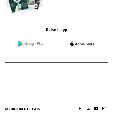
Baixe o app
©
EDICIONES EL PAÍS
EL PAÍS BRASIL EN
EL PAÍS BRASI
EL PAÍS B
EL PA