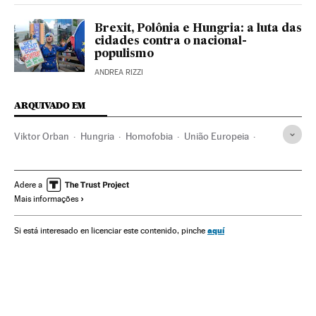
Brexit, Polônia e Hungria: a luta das
cidades contra o nacional-
populismo
ANDREA RIZZI
ARQUIVADO EM
Viktor Orban
Hungria
Homofobia
União Europeia
Sexualidade
Escândalos políticos
Homossexualidade
Bruxelas
Parlamento
Parlamento Europeu
Populismo
Adere a
Mais informações
aquí
Si está interesado en licenciar este contenido, pinche