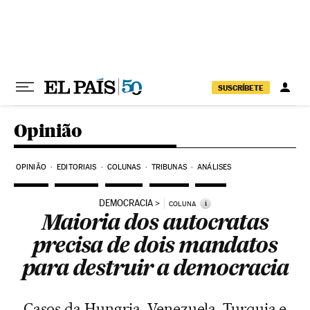
Pular para o conteúdo
SUSCRÍBETE
Opinião
OPINIÃO
EDITORIAIS
COLUNAS
TRIBUNAS
ANÁLISES
DEMOCRACIA
i
COLUNA
Maioria dos autocratas
precisa de dois mandatos
para destruir a democracia
Casos da Hungria, Venezuela, Turquia e