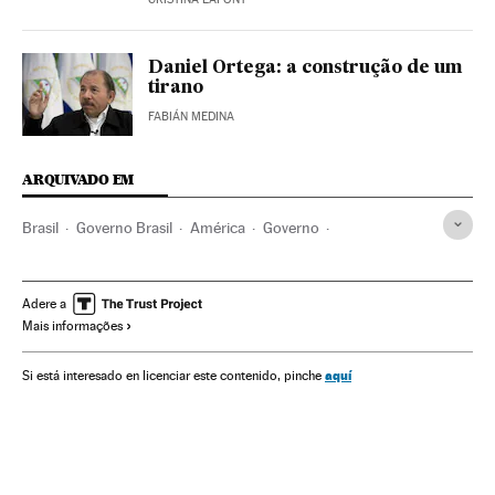
Daniel Ortega: a construção de um
tirano
FABIÁN MEDINA
ARQUIVADO EM
Brasil
Governo Brasil
América
Governo
Presidente Brasil
Presidência Brasil
Jair Bolsonaro
STF
Democracia
Daniel Ortega
Nicarágua
Adere a
Mais informações
Donald Trump
Estados Unidos
Hugo Chávez
Venezuela
Viktor Orban
Hungria
Rodrigo Duterte
aquí
Si está interesado en licenciar este contenido, pinche
Filipinas
Turquia
Recep Tayyip Erdogan
República Checa
Andrej Babis
Política exterior
Liberdade expressão
Liberdade imprensa