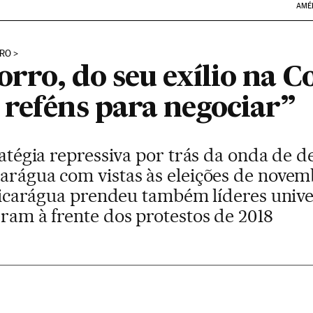
AMÉ
RRO
ro, do seu exílio na Co
 reféns para negociar”
tratégia repressiva por trás da onda de
carágua com vistas às eleições de novem
a Nicarágua prendeu também líderes univer
eram à frente dos protestos de 2018