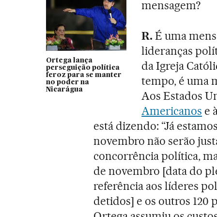
mensagem?
R.
É uma mensa
lideranças polí
Ortega lança
da Igreja Cató
perseguição política
feroz para se manter
tempo, é uma 
no poder na
Nicarágua
Aos Estados Un
Americanos
e 
está dizendo: “Já estamos
novembro não serão just
concorrência política, m
de novembro [data do plei
referência aos líderes polí
detidos] e os outros 120 
Ortega assumiu os custos