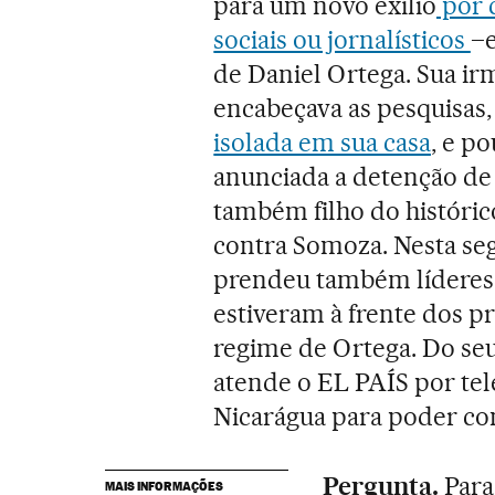
para um novo exílio
por c
sociais ou jornalísticos
–e
de Daniel Ortega. Sua ir
encabeçava as pesquisas
isolada em sua casa
, e p
anunciada a detenção de 
também filho do históric
contra Somoza. Nesta segu
prendeu também líderes u
estiveram à frente dos pr
regime de Ortega. Do seu
atende o EL PAÍS por tel
Nicarágua para poder co
Pergunta.
Para
MAIS INFORMAÇÕES