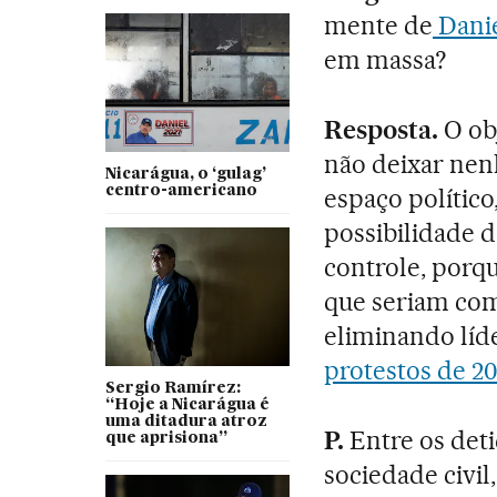
mente de
Danie
em massa?
Resposta.
O ob
não deixar nen
Nicarágua, o ‘gulag’
centro-americano
espaço político
possibilidade d
controle, porq
que seriam com
eliminando líd
protestos de 20
Sergio Ramírez:
“Hoje a Nicarágua é
uma ditadura atroz
P.
Entre os det
que aprisiona”
sociedade civil