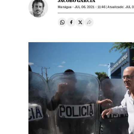
JACOBO GARCÍA
Manágua -
JUL
06, 2021 - 11:46
atualizado:
JUL
0
Compartir en Whatsapp
Compartir en Facebook
Compartir en Twitter
Desplegar Redes Soci