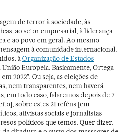
gem de terror à sociedade, às
ticas, ao setor empresarial, à liderança
lica e ao povo em geral. Ao mesmo
mensagem à comunidade internacional.
idos, à
Organização de Estados
à União Europeia. Basicamente, Ortega
 em 2022”. Ou seja, as eleições de
as, nem transparentes, nem haverá
as, em todo caso, falaremos depois de 7
to], sobre estes 21 reféns [em
ticos, ativistas sociais e jornalistas
presos políticos que temos. Quer dizer,
 da ditadura e o custo dos massacres de