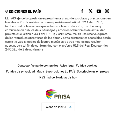
©
EDICIONES EL PAÍS
EL PAÍS BRASIL EN
EL PAÍS BRASI
EL PAÍS B
EL PA
EL PAÍS ejerce la oposición expresa frente al uso de sus obras y prestaciones en
la elaboración de revistas de prensa prevista en el artículo 32.1 del TRLPI;
también realiza la reserva expresa frente a la reproducción, distribución y
comunicación pública de sus trabajos y artículos sobre temas de actualidad
prevista en el artículo 33.1 del TRLPI; y, asimismo, realiza una reserva expresa
de las reproducciones y usos de las obras y otras prestaciones accesibles desde
este sitio web a medios de lectura mecánica u otros medios que resulten
adecuados a tal fin de conformidad con el artículo 67.3 del Real Decreto - ley
24/2021, de 2 de noviembre
Contacto
Venta de contenidos
Aviso legal
Política cookies
Política de privacidad
Mapa
Suscripciones EL PAÍS
Suscripciones empresas
RSS
Índice
Noticias de hoy
Webs de PRISA