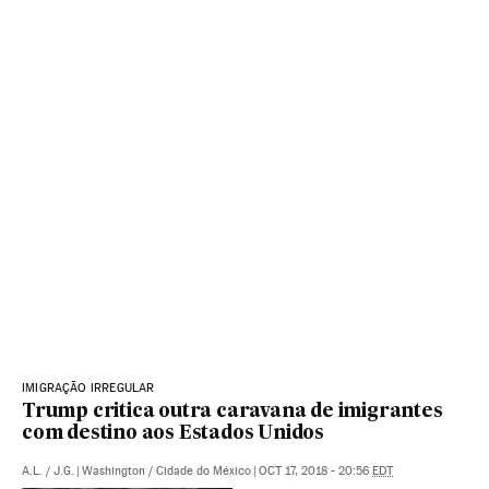
IMIGRAÇÃO IRREGULAR
Trump critica outra caravana de imigrantes
com destino aos Estados Unidos
A.L.
/
J.G.
|
Washington / Cidade do México
|
OCT 17, 2018 - 20:56
EDT