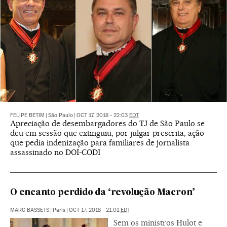
FELIPE BETIM
|
São Paulo
|
OCT 17, 2018 - 22:03
EDT
Apreciação de desembargadores do TJ de São Paulo se
deu em sessão que extinguiu, por julgar prescrita, ação
que pedia indenização para familiares de jornalista
assassinado no DOI-CODI
O encanto perdido da ‘revolução Macron’
MARC BASSETS
|
Paris
|
OCT 17, 2018 - 21:01
EDT
Sem os ministros Hulot e