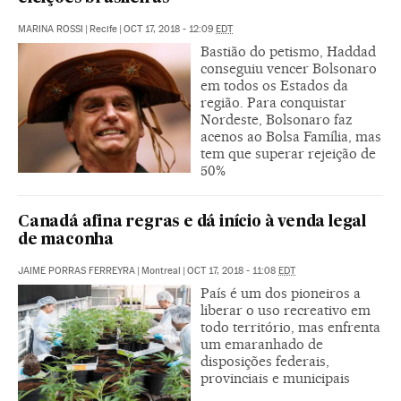
MARINA ROSSI
|
Recife
|
OCT 17, 2018 - 12:09
EDT
Bastião do petismo, Haddad
conseguiu vencer Bolsonaro
em todos os Estados da
região. Para conquistar
Nordeste, Bolsonaro faz
acenos ao Bolsa Família, mas
tem que superar rejeição de
50%
Canadá afina regras e dá início à venda legal
de maconha
JAIME PORRAS FERREYRA
|
Montreal
|
OCT 17, 2018 - 11:08
EDT
País é um dos pioneiros a
liberar o uso recreativo em
todo território, mas enfrenta
um emaranhado de
disposições federais,
provinciais e municipais