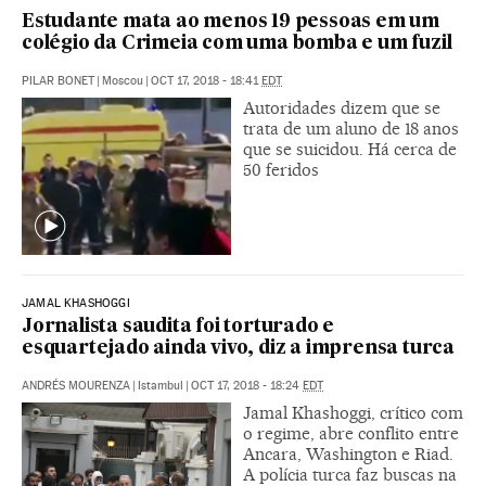
Estudante mata ao menos 19 pessoas em um
colégio da Crimeia com uma bomba e um fuzil
PILAR BONET
|
Moscou
|
OCT 17, 2018 - 18:41
EDT
Autoridades dizem que se
trata de um aluno de 18 anos
que se suicidou. Há cerca de
50 feridos
JAMAL KHASHOGGI
Jornalista saudita foi torturado e
esquartejado ainda vivo, diz a imprensa turca
ANDRÉS MOURENZA
|
Istambul
|
OCT 17, 2018 - 18:24
EDT
Jamal Khashoggi, crítico com
o regime, abre conflito entre
Ancara, Washington e Riad.
A polícia turca faz buscas na