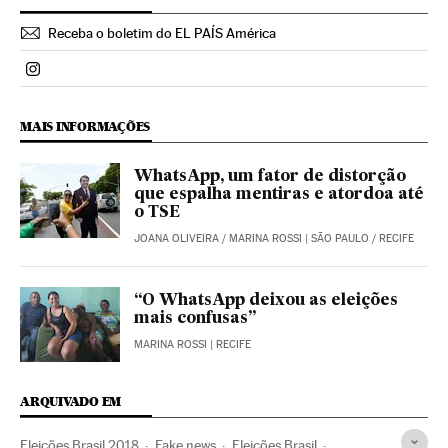
Receba o boletim do EL PAÍS América
Politica El País Brasil en Instagram
MAIS INFORMAÇÕES
WhatsApp, um fator de distorção
que espalha mentiras e atordoa até
o TSE
JOANA OLIVEIRA
/
MARINA ROSSI
| SÃO PAULO / RECIFE
“O WhatsApp deixou as eleições
mais confusas”
MARINA ROSSI
| RECIFE
ARQUIVADO EM
Eleições Brasil 2018
Fake news
Eleições Brasil