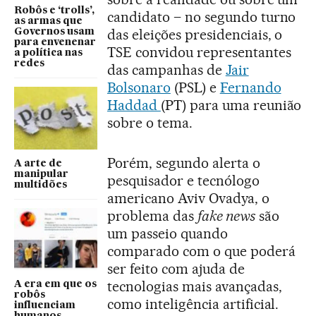
Robôs e ‘trolls’,
candidato – no segundo turno
as armas que
das eleições presidenciais, o
Governos usam
para envenenar
TSE convidou representantes
a política nas
redes
das campanhas de
Jair
Bolsonaro
(PSL) e
Fernando
Haddad
(PT) para uma reunião
sobre o tema.
Porém, segundo alerta o
A arte de
manipular
pesquisador e tecnólogo
multidões
americano Aviv Ovadya, o
problema das
fake news
são
um passeio quando
comparado com o que poderá
ser feito com ajuda de
tecnologias mais avançadas,
A era em que os
robôs
como inteligência artificial.
influenciam