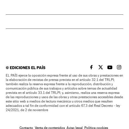
©
EDICIONES EL PAÍS
EL PAÍS BRASIL EN
EL PAÍS BRASI
EL PAÍS B
EL PA
EL PAÍS ejerce la oposición expresa frente al uso de sus obras y prestaciones en
la elaboración de revistas de prensa prevista en el artículo 32.1 del TRLPI;
también realiza la reserva expresa frente a la reproducción, distribución y
comunicación pública de sus trabajos y artículos sobre temas de actualidad
prevista en el artículo 33.1 del TRLPI; y, asimismo, realiza una reserva expresa
de las reproducciones y usos de las obras y otras prestaciones accesibles desde
este sitio web a medios de lectura mecánica u otros medios que resulten
adecuados a tal fin de conformidad con el artículo 67.3 del Real Decreto - ley
24/2021, de 2 de noviembre
Contacto
Venta de contenidos
Aviso legal
Política cookies