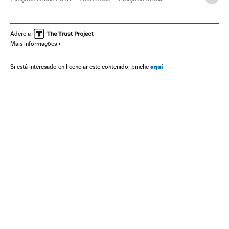
Manipulação informativa
Brasil
América do Sul
América Latina
Eleições
América
Meios comunicação
Adere a
Mais informações
Política
Comunicação
aquí
Si está interesado en licenciar este contenido, pinche