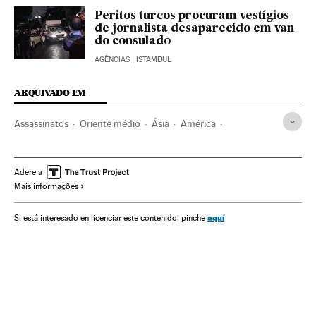
Peritos turcos procuram vestígios
de jornalista desaparecido em van
do consulado
AGÊNCIAS
| ISTAMBUL
ARQUIVADO EM
Assassinatos
Oriente médio
Ásia
América
Acontecimentos
Delitos
Justiça
Jamal Khashoggi
Washington (Estado)
Pessoas desaparecidas
Adere a
Mais informações
Arábia Saudita
Estados Unidos
Casos por resolver
Península Arábica
América do Norte
Casos judiciais
aquí
Si está interesado en licenciar este contenido, pinche