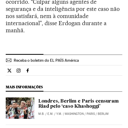
ocorrido. “Culpar alguns agentes de
segurança e da inteligência por este caso não
nos satisfará, nem à comunidade
internacional”, disse Erdogan durante a
manhã.
Receba o boletim do EL PAÍS América
Internacional El País Brasil en Twitter
Internacional El País Brasil en Instagram
Internacional El País Brasil en Facebook
MAIS INFORMAÇÕES
Londres, Berlim e Paris censuram
Riad pelo ‘caso Khashoggi’
M.B.
/
E.M.
/
Y.M.
| WASHINGTON / PARIS / BERLIM