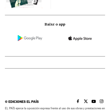
Baixe o app
©
EDICIONES EL PAÍS
EL PAÍS BRASIL EN
EL PAÍS BRASI
EL PAÍS B
EL PA
EL PAÍS ejerce la oposición expresa frente al uso de sus obras y prestaciones en