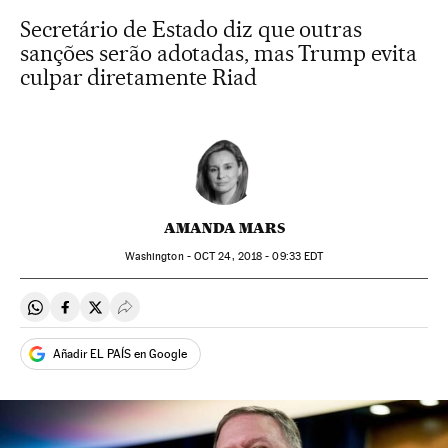
Secretário de Estado diz que outras
sanções serão adotadas, mas Trump evita
culpar diretamente Riad
AMANDA MARS
Washington -
OCT
24, 2018 - 09:33
EDT
Compartir en Whatsapp
Compartir en Facebook
Compartir en Twitter
Desplegar Redes Sociales
Añadir EL PAÍS en Google