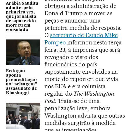
Arábia Saudita
obrigou a administração de
admite, pela
Donald Trump a mover as
primeira vez,
que jornalista
peças e anunciar uma
desaparecido
morreu em
primeira medida de resposta.
consulado
O
secretário de Estado Mike
Pompeo
informou nesta terça-
feira, 23, à imprensa que será
revogado o visto dos
funcionários do país
supostamente envolvidos na
Erdogan
aponta
morte do repórter, que vivia
premeditação
no “selvagem”
nos EUA e era colunista
assassinato de
regular do
The Washington
Khashoggi
Post
. Trata-se de uma
penalização leve, embora
Washington advirta que outras
medidas surgirão à medida
que as investigações