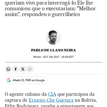
queriam vivo para interrogá-lo Ele lhe
comunicou que o executariam: "Melhor
assim", respondeu o guerrilheiro
PABLO DE LLANO NEIRA
Miami -
OCT
09, 2017 - 15:08
EDT
Compartir en Whatsapp
Compartir en Facebook
Compartir en Twitter
Desplegar Redes Sociales
Añadir EL PAÍS en Google
O agente cubano da
CIA
que participou da
captura de
Ernesto Che Guevara
na Bolívia,
Félix Rodríguez, recebe a reportagem aos