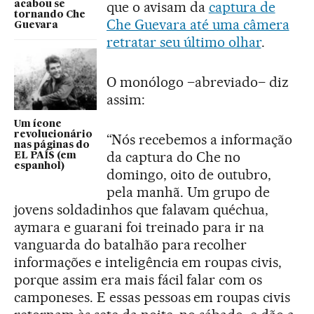
que o avisam da
captura de
acabou se
tornando Che
Che Guevara até uma câmera
Guevara
retratar seu último olhar
.
O monólogo –abreviado– diz
assim:
Um ícone
revolucionário
“Nós recebemos a informação
nas páginas do
da captura do Che no
EL PAÍS (em
espanhol)
domingo, oito de outubro,
pela manhã. Um grupo de
jovens soldadinhos que falavam quéchua,
aymara e guarani foi treinado para ir na
vanguarda do batalhão para recolher
informações e inteligência em roupas civis,
porque assim era mais fácil falar com os
camponeses. E essas pessoas em roupas civis