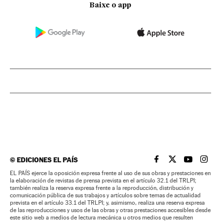
Baixe o app
©
EDICIONES EL PAÍS
EL PAÍS BRASIL EN
EL PAÍS BRASI
EL PAÍS B
EL PA
EL PAÍS ejerce la oposición expresa frente al uso de sus obras y prestaciones en
la elaboración de revistas de prensa prevista en el artículo 32.1 del TRLPI;
también realiza la reserva expresa frente a la reproducción, distribución y
comunicación pública de sus trabajos y artículos sobre temas de actualidad
prevista en el artículo 33.1 del TRLPI; y, asimismo, realiza una reserva expresa
de las reproducciones y usos de las obras y otras prestaciones accesibles desde
este sitio web a medios de lectura mecánica u otros medios que resulten