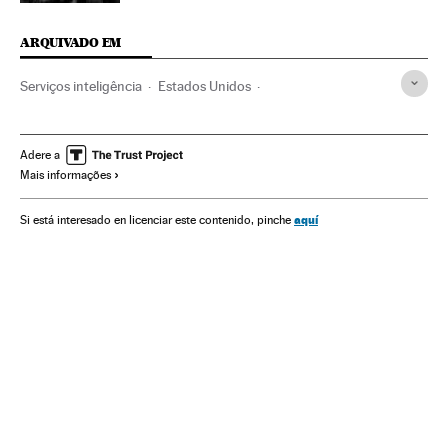
ARQUIVADO EM
Serviços inteligência
Estados Unidos
Segurança nacional
Espionagem
América do Norte
Guerrilhas
América Latina
América do Sul
Guerra
Adere a
Mais informações
Força segurança
Che Guevara
Defesa
América
Conflitos
Miami
CIA
Fidel Castro
aquí
Si está interesado en licenciar este contenido, pinche
Revolução Cubana
Cuba
Bolívia
Caribe
Flórida
História
Política
Justiça