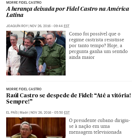
MORRE FIDEL CASTRO
A herança deixada por Fidel Castro na América
Latina
JOAQUÍN ROY
|
NOV 26, 2016 - 09:44
EST
Como foi possível que o
regime castrista resistisse
por tanto tempo? Hoje, a
pergunta ganha um sentido
ainda maior
MORRE FIDEL CASTRO
Raúl Castro se despede de Fidel: “Até a vitória!
Sempre!”
EL PAÍS
|
Madri
|
NOV 26, 2016 - 05:50
EST
O presidente cubano dirigiu-
se à nação em uma
mensagem televisionada