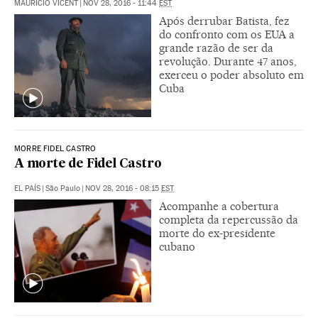
MAURICIO VICENT
|
NOV 28, 2016 - 11:44
EST
Após derrubar Batista, fez
do confronto com os EUA a
grande razão de ser da
revolução. Durante 47 anos,
exerceu o poder absoluto em
Cuba
MORRE FIDEL CASTRO
A morte de Fidel Castro
EL PAÍS
|
São Paulo
|
NOV 28, 2016 - 08:15
EST
Acompanhe a cobertura
completa da repercussão da
morte do ex-presidente
cubano