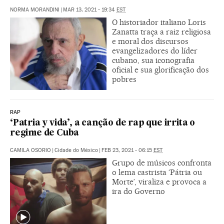
NORMA MORANDINI
|
MAR 13, 2021 - 19:34
EST
O historiador italiano Loris
Zanatta traça a raiz religiosa
e moral dos discursos
evangelizadores do líder
cubano, sua iconografia
oficial e sua glorificação dos
pobres
RAP
‘Patria y vida’, a canção de rap que irrita o
regime de Cuba
CAMILA OSORIO
|
Cidade do México
|
FEB 23, 2021 - 06:15
EST
Grupo de músicos confronta
o lema castrista ‘Pátria ou
Morte’, viraliza e provoca a
ira do Governo