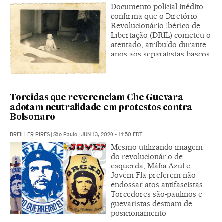
Documento policial inédito
confirma que o Diretório
Revolucionário Ibérico de
Libertação (DRIL) cometeu o
atentado, atribuído durante
anos aos separatistas bascos
Torcidas que reverenciam Che Guevara
adotam neutralidade em protestos contra
Bolsonaro
BREILLER PIRES
|
São Paulo
|
JUN 13, 2020 - 11:50
EDT
Mesmo utilizando imagem
do revolucionário de
esquerda, Máfia Azul e
Jovem Fla preferem não
endossar atos antifascistas.
Torcedores são-paulinos e
guevaristas destoam de
posicionamento