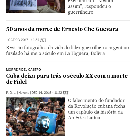
executariam: "Melhor
assim", respondeu o
guerrilheiro
50 anos da morte de Ernesto Che Guevara
|
OCT 09, 2017 - 14:34
EDT
Revisão fotográfica da vida do líder guerrilheiro argentino
fuzilado há meio século em La Higuera, Bolívia
MORRE FIDEL CASTRO
Cuba deixa para trás o século XX com a morte
de Fidel
P. D. L.
|
Havana
|
DEC 14, 2016 - 11:22
EST
O falecimento do fundador
da Revolução cubana fecha
um capítulo da história da
América Latina