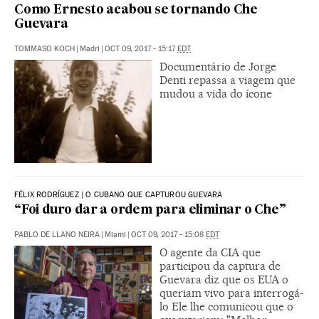
Como Ernesto acabou se tornando Che
Guevara
TOMMASO KOCH
|
Madri
|
OCT 09, 2017 - 15:17
EDT
Documentário de Jorge
Denti repassa a viagem que
mudou a vida do ícone
FÉLIX RODRÍGUEZ | O CUBANO QUE CAPTUROU GUEVARA
“Foi duro dar a ordem para eliminar o Che”
PABLO DE LLANO NEIRA
|
Miami
|
OCT 09, 2017 - 15:08
EDT
O agente da CIA que
participou da captura de
Guevara diz que os EUA o
queriam vivo para interrogá-
lo Ele lhe comunicou que o