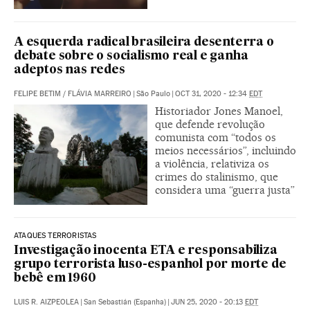
A esquerda radical brasileira desenterra o
debate sobre o socialismo real e ganha
adeptos nas redes
FELIPE BETIM
/
FLÁVIA MARREIRO
|
São Paulo
|
OCT 31, 2020 - 12:34
EDT
Historiador Jones Manoel,
que defende revolução
comunista com “todos os
meios necessários”, incluindo
a violência, relativiza os
crimes do stalinismo, que
considera uma “guerra justa”
ATAQUES TERRORISTAS
Investigação inocenta ETA e responsabiliza
grupo terrorista luso-espanhol por morte de
bebê em 1960
LUIS R. AIZPEOLEA
|
San Sebastián (Espanha)
|
JUN 25, 2020 - 20:13
EDT