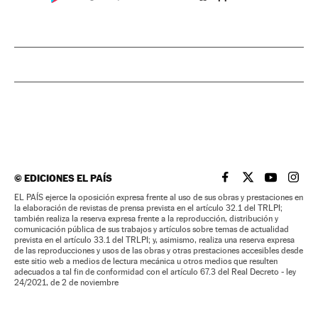
©
EDICIONES EL PAÍS
EL PAÍS BRASIL EN
EL PAÍS BRASI
EL PAÍS B
EL PA
EL PAÍS ejerce la oposición expresa frente al uso de sus obras y prestaciones en
la elaboración de revistas de prensa prevista en el artículo 32.1 del TRLPI;
también realiza la reserva expresa frente a la reproducción, distribución y
comunicación pública de sus trabajos y artículos sobre temas de actualidad
prevista en el artículo 33.1 del TRLPI; y, asimismo, realiza una reserva expresa
de las reproducciones y usos de las obras y otras prestaciones accesibles desde
este sitio web a medios de lectura mecánica u otros medios que resulten
adecuados a tal fin de conformidad con el artículo 67.3 del Real Decreto - ley
24/2021, de 2 de noviembre