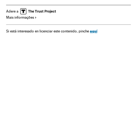
Blocos políticos
Blocos internacionais
Pobreza
Direitos humanos
América Latina
Adere a
Mais informações
História contemporânea
América
História
Economia
Relações exteriores
Problemas sociais
Sociedade
aquí
Si está interesado en licenciar este contenido, pinche