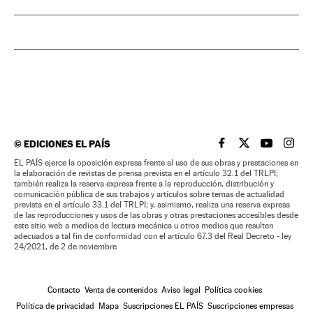
©
EDICIONES EL PAÍS
EL PAÍS BRASIL EN
EL PAÍS BRASI
EL PAÍS B
EL PA
EL PAÍS ejerce la oposición expresa frente al uso de sus obras y prestaciones en
la elaboración de revistas de prensa prevista en el artículo 32.1 del TRLPI;
también realiza la reserva expresa frente a la reproducción, distribución y
comunicación pública de sus trabajos y artículos sobre temas de actualidad
prevista en el artículo 33.1 del TRLPI; y, asimismo, realiza una reserva expresa
de las reproducciones y usos de las obras y otras prestaciones accesibles desde
este sitio web a medios de lectura mecánica u otros medios que resulten
adecuados a tal fin de conformidad con el artículo 67.3 del Real Decreto - ley
24/2021, de 2 de noviembre
Contacto
Venta de contenidos
Aviso legal
Política cookies
Política de privacidad
Mapa
Suscripciones EL PAÍS
Suscripciones empresas