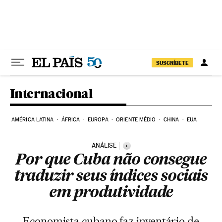
Pular para o conteúdo
SUSCRÍBETE
Internacional
AMÉRICA LATINA
ÁFRICA
EUROPA
ORIENTE MÉDIO
CHINA
EUA
ANÁLISE
i
Por que Cuba não consegue
traduzir seus índices sociais
em produtividade
Economista cubano faz inventário de