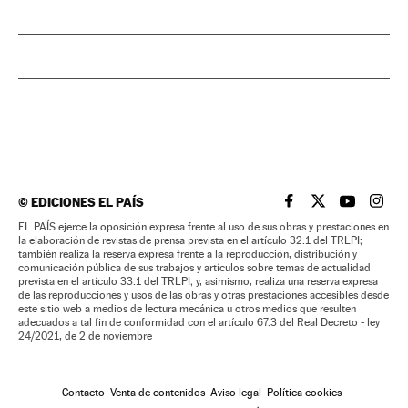
©
EDICIONES EL PAÍS
EL PAÍS BRASIL EN
EL PAÍS BRASI
EL PAÍS B
EL PA
EL PAÍS ejerce la oposición expresa frente al uso de sus obras y prestaciones en
la elaboración de revistas de prensa prevista en el artículo 32.1 del TRLPI;
también realiza la reserva expresa frente a la reproducción, distribución y
comunicación pública de sus trabajos y artículos sobre temas de actualidad
prevista en el artículo 33.1 del TRLPI; y, asimismo, realiza una reserva expresa
de las reproducciones y usos de las obras y otras prestaciones accesibles desde
este sitio web a medios de lectura mecánica u otros medios que resulten
adecuados a tal fin de conformidad con el artículo 67.3 del Real Decreto - ley
24/2021, de 2 de noviembre
Contacto
Venta de contenidos
Aviso legal
Política cookies