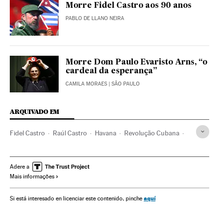
Morre Fidel Castro aos 90 anos
PABLO DE LLANO NEIRA
Morre Dom Paulo Evaristo Arns, “o
cardeal da esperança”
CAMILA MORAES
| SÃO PAULO
ARQUIVADO EM
Fidel Castro
Raúl Castro
Havana
Revolução Cubana
Miami
Obituários
Donald Trump
Cuba
Caribe
Flórida
Estados Unidos
América do Norte
Adere a
Mais informações
América Latina
História contemporânea
Acontecimentos
América
História
Sociedade
aquí
Si está interesado en licenciar este contenido, pinche