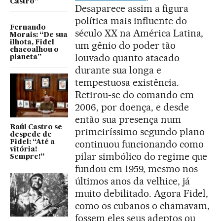
Castro”
Desaparece assim a figura
política mais influente do
Fernando
século XX na América Latina,
Morais: “De sua
ilhota, Fidel
um gênio do poder tão
chacoalhou o
louvado quanto atacado
planeta”
durante sua longa e
tempestuosa existência.
Retirou-se do comando em
2006, por doença, e desde
então sua presença num
Raúl Castro se
primeiríssimo segundo plano
despede de
continuou funcionando como
Fidel: “Até a
vitória!
pilar simbólico do regime que
Sempre!”
fundou em 1959, mesmo nos
últimos anos da velhice, já
muito debilitado. Agora Fidel,
como os cubanos o chamavam,
fossem eles seus adeptos ou