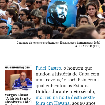
Centenas de jovens se reúnem em Havana para homenagear Fidel
A. ERNESTO (EFE)
Fidel Castro
, o homem que
MAIS INFORMAÇÕES
mudou a história de Cuba com
uma revolução socialista com a
qual enfrentou os Estados
Unidos durante meio século,
Vargas Llosa:
morreu na noite desta sexta-
“A história não
feira em Havana
, aos 90 anos.
absolverá Fidel