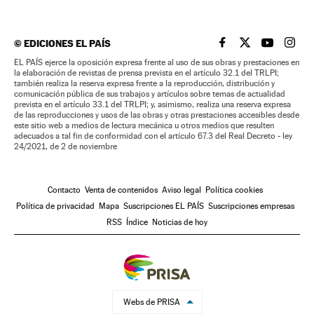
©
EDICIONES EL PAÍS
EL PAÍS BRASIL EN
EL PAÍS BRASI
EL PAÍS B
EL PA
EL PAÍS ejerce la oposición expresa frente al uso de sus obras y prestaciones en
la elaboración de revistas de prensa prevista en el artículo 32.1 del TRLPI;
también realiza la reserva expresa frente a la reproducción, distribución y
comunicación pública de sus trabajos y artículos sobre temas de actualidad
prevista en el artículo 33.1 del TRLPI; y, asimismo, realiza una reserva expresa
de las reproducciones y usos de las obras y otras prestaciones accesibles desde
este sitio web a medios de lectura mecánica u otros medios que resulten
adecuados a tal fin de conformidad con el artículo 67.3 del Real Decreto - ley
24/2021, de 2 de noviembre
Contacto
Venta de contenidos
Aviso legal
Política cookies
Política de privacidad
Mapa
Suscripciones EL PAÍS
Suscripciones empresas
RSS
Índice
Noticias de hoy
Webs de PRISA