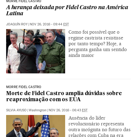
MORRE FIDEL CASTRO
A herança deixada por Fidel Castro na América
Latina
JOAQUÍN ROY
|
NOV 26, 2016 - 09:44
EST
Como foi possível que o
regime castrista resistisse
por tanto tempo? Hoje, a
pergunta ganha um sentido
ainda maior
MORRE FIDEL CASTRO
Morte de Fidel Castro amplia dúvidas sobre
reaproximação com os EUA
SILVIA AYUSO
|
Washington
|
NOV 26, 2016 - 06:43
EST
Ausência do líder
revolucionário representa
outra incógnita no futuro das
relações com Cuba na era