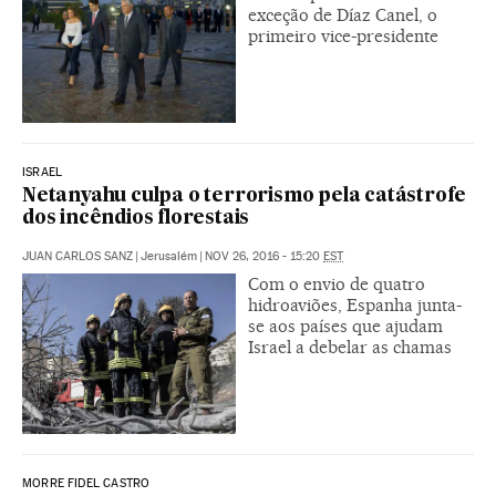
exceção de Díaz Canel, o
primeiro vice-presidente
ISRAEL
Netanyahu culpa o terrorismo pela catástrofe
dos incêndios florestais
JUAN CARLOS SANZ
|
Jerusalém
|
NOV 26, 2016 - 15:20
EST
Com o envio de quatro
hidroaviões, Espanha junta-
se aos países que ajudam
Israel a debelar as chamas
MORRE FIDEL CASTRO