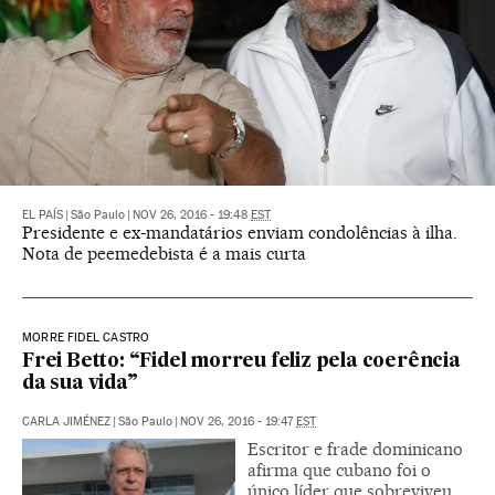
EL PAÍS
|
São Paulo
|
NOV 26, 2016 - 19:48
EST
Presidente e ex-mandatários enviam condolências à ilha.
Nota de peemedebista é a mais curta
MORRE FIDEL CASTRO
Frei Betto: “Fidel morreu feliz pela coerência
da sua vida”
CARLA JIMÉNEZ
|
São Paulo
|
NOV 26, 2016 - 19:47
EST
Escritor e frade dominicano
afirma que cubano foi o
único líder que sobreviveu