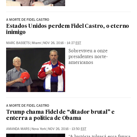
A MORTE DE FIDEL CASTRO
Estados Unidos perdem Fidel Castro, o eterno
inimigo
MARC BASSETS
|
Miami
|
NOV 26, 2016 - 14:27
EST
Sobreviveu a onze
presidentes norte-
americanos
A MORTE DE FIDEL CASTRO
Trump chama Fidel de “ditador brutal” e
enterra a política de Obama
AMANDA MARS
|
Nova York
|
NOV 26, 2016 - 13:50
EST
“A história julgará essa figura