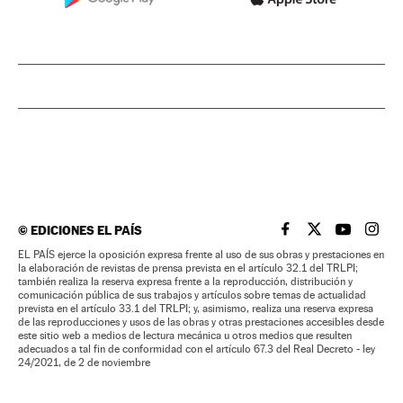
©
EDICIONES EL PAÍS
EL PAÍS BRASIL EN
EL PAÍS BRASI
EL PAÍS B
EL PA
EL PAÍS ejerce la oposición expresa frente al uso de sus obras y prestaciones en
la elaboración de revistas de prensa prevista en el artículo 32.1 del TRLPI;
también realiza la reserva expresa frente a la reproducción, distribución y
comunicación pública de sus trabajos y artículos sobre temas de actualidad
prevista en el artículo 33.1 del TRLPI; y, asimismo, realiza una reserva expresa
de las reproducciones y usos de las obras y otras prestaciones accesibles desde
este sitio web a medios de lectura mecánica u otros medios que resulten
adecuados a tal fin de conformidad con el artículo 67.3 del Real Decreto - ley
24/2021, de 2 de noviembre