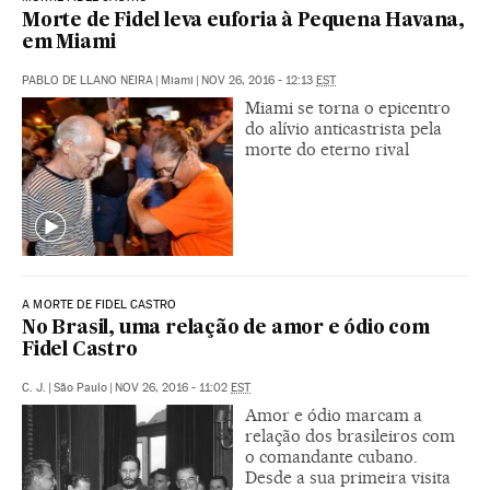
Morte de Fidel leva euforia à Pequena Havana,
em Miami
PABLO DE LLANO NEIRA
|
Miami
|
NOV 26, 2016 - 12:13
EST
Miami se torna o epicentro
do alívio anticastrista pela
morte do eterno rival
A MORTE DE FIDEL CASTRO
No Brasil, uma relação de amor e ódio com
Fidel Castro
C. J.
|
São Paulo
|
NOV 26, 2016 - 11:02
EST
Amor e ódio marcam a
relação dos brasileiros com
o comandante cubano.
Desde a sua primeira visita