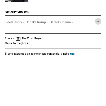
ARQUIVADO EM
Fidel Castro
Donald Trump
Barack Obama
Luiz Inácio Lula da Silva
Frei Betto
Michel Temer
Cuba
Presidente Brasil
Caribe
Presidência Brasil
Adere a
Mais informações
Governo Brasil
América Latina
Governo
América
Administração Estado
Administração pública
aquí
Si está interesado en licenciar este contenido, pinche
Partido dos Trabalhadores
Partidos políticos
Política