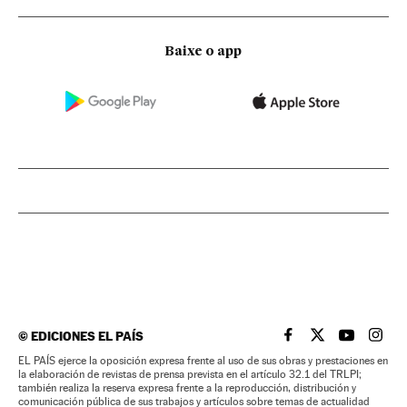
Baixe o app
©
EDICIONES EL PAÍS
EL PAÍS BRASIL EN
EL PAÍS BRASI
EL PAÍS B
EL PA
EL PAÍS ejerce la oposición expresa frente al uso de sus obras y prestaciones en
la elaboración de revistas de prensa prevista en el artículo 32.1 del TRLPI;
también realiza la reserva expresa frente a la reproducción, distribución y
comunicación pública de sus trabajos y artículos sobre temas de actualidad