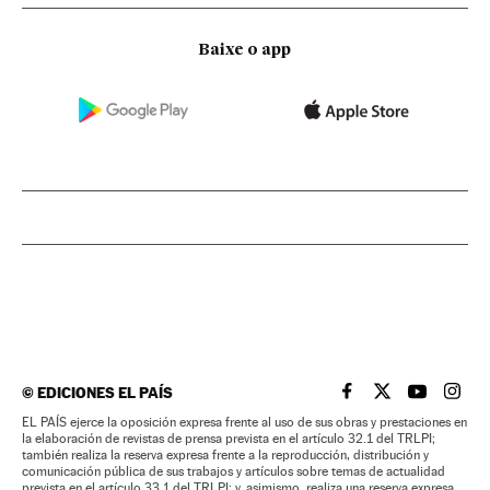
Baixe o app
©
EDICIONES EL PAÍS
EL PAÍS BRASIL EN
EL PAÍS BRASI
EL PAÍS B
EL PA
EL PAÍS ejerce la oposición expresa frente al uso de sus obras y prestaciones en
la elaboración de revistas de prensa prevista en el artículo 32.1 del TRLPI;
también realiza la reserva expresa frente a la reproducción, distribución y
comunicación pública de sus trabajos y artículos sobre temas de actualidad
prevista en el artículo 33.1 del TRLPI; y, asimismo, realiza una reserva expresa