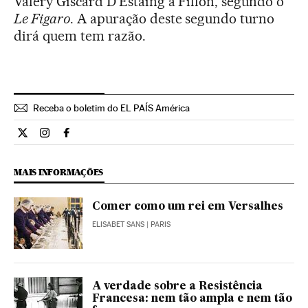
Valéry Giscard D’Estaing a Fillon, segundo o
Le Figaro
. A apuração deste segundo turno
dirá quem tem razão.
Receba o boletim do EL PAÍS América
Internacional El País Brasil en Twitter
Internacional El País Brasil en Instagram
Internacional El País Brasil en Facebook
MAIS INFORMAÇÕES
Comer como um rei em Versalhes
ELISABET SANS
| PARIS
A verdade sobre a Resistência
Francesa: nem tão ampla e nem tão