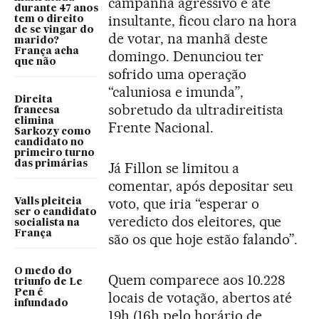
campanha agressivo e até
durante 47 anos
insultante, ficou claro na hora
tem o direito
de se vingar do
de votar, na manhã deste
marido?
França acha
domingo. Denunciou ter
que não
sofrido uma operação
“caluniosa e imunda”,
Direita
sobretudo da ultradireitista
francesa
elimina
Frente Nacional.
Sarkozy como
candidato no
primeiro turno
das primárias
Já Fillon se limitou a
comentar, após depositar seu
voto, que iria “esperar o
Valls pleiteia
ser o candidato
veredicto dos eleitores, que
socialista na
França
são os que hoje estão falando”.
O medo do
Quem comparece aos 10.228
triunfo de Le
Pen é
locais de votação, abertos até
infundado
19h (16h pelo horário de