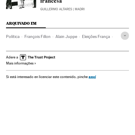
francesa
GUILLERMO ALTARES
| MADRI
ARQUIVADO EM
Política
François Fillon
Alain Juppe
Eleições França
Nicolas Sarkozy
França
Europa Ocidental
Eleições
Partidos políticos
Europa
Presidenciales Francia 2017
Adere a
Mais informações
aquí
Si está interesado en licenciar este contenido, pinche