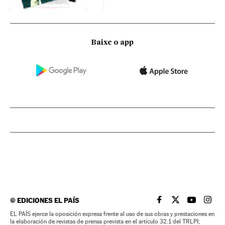
Baixe o app
©
EDICIONES EL PAÍS
EL PAÍS BRASIL EN
EL PAÍS BRASI
EL PAÍS B
EL PA
EL PAÍS ejerce la oposición expresa frente al uso de sus obras y prestaciones en
la elaboración de revistas de prensa prevista en el artículo 32.1 del TRLPI;