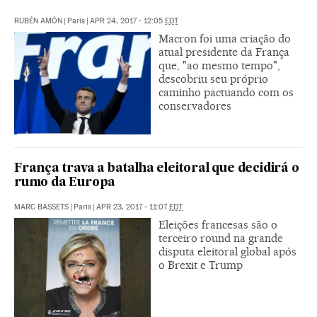
RUBÉN AMÓN
|
Paris
|
APR 24, 2017 - 12:05
EDT
Macron foi uma criação do
atual presidente da França
que, "ao mesmo tempo",
descobriu seu próprio
caminho pactuando com os
conservadores
França trava a batalha eleitoral que decidirá o
rumo da Europa
MARC BASSETS
|
Paris
|
APR 23, 2017 - 11:07
EDT
Eleições francesas são o
terceiro round na grande
disputa eleitoral global após
o Brexit e Trump