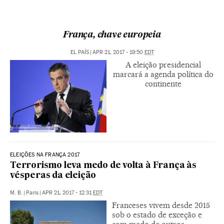
França, chave europeia
EL PAÍS
|
APR 21, 2017 - 19:50
EDT
A eleição presidencial
marcará a agenda política do
continente
ELEIÇÕES NA FRANÇA 2017
Terrorismo leva medo de volta à França às
vésperas da eleição
M. B.
|
Paris
|
APR 21, 2017 - 12:31
EDT
Franceses vivem desde 2015
sob o estado de exceção e