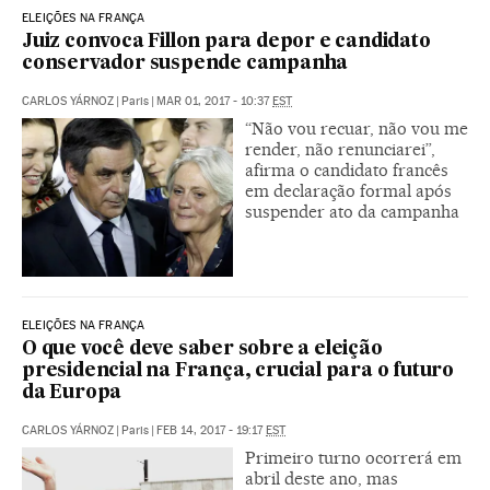
ELEIÇÕES NA FRANÇA
Juiz convoca Fillon para depor e candidato
conservador suspende campanha
CARLOS YÁRNOZ
|
Paris
|
MAR 01, 2017 - 10:37
EST
“Não vou recuar, não vou me
render, não renunciarei”,
afirma o candidato francês
em declaração formal após
suspender ato da campanha
ELEIÇÕES NA FRANÇA
O que você deve saber sobre a eleição
presidencial na França, crucial para o futuro
da Europa
CARLOS YÁRNOZ
|
Paris
|
FEB 14, 2017 - 19:17
EST
Primeiro turno ocorrerá em
abril deste ano, mas