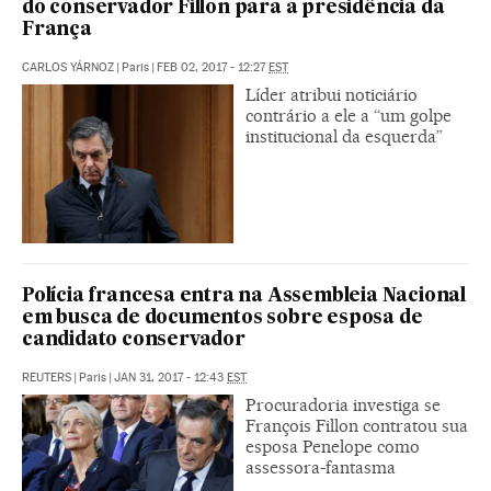
do conservador Fillon para a presidência da
França
CARLOS YÁRNOZ
|
Paris
|
FEB 02, 2017 - 12:27
EST
Líder atribui noticiário
contrário a ele a “um golpe
institucional da esquerda”
Polícia francesa entra na Assembleia Nacional
em busca de documentos sobre esposa de
candidato conservador
REUTERS
|
Paris
|
JAN 31, 2017 - 12:43
EST
Procuradoria investiga se
François Fillon contratou sua
esposa Penelope como
assessora-fantasma