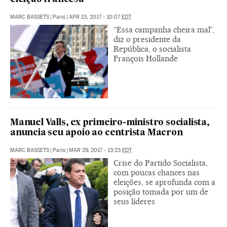
MARC BASSETS
|
Paris
|
APR 13, 2017 - 10:07
EDT
“Essa campanha cheira mal”,
diz o presidente da
República, o socialista
François Hollande
Manuel Valls, ex primeiro-ministro socialista,
anuncia seu apoio ao centrista Macron
MARC BASSETS
|
Paris
|
MAR 29, 2017 - 13:23
EDT
Crise do Partido Socialista,
com poucas chances nas
eleições, se aprofunda com a
posição tomada por um de
seus líderes