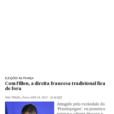
ELEIÇÕES NA FRANÇA
Com Fillon, a direita francesa tradicional fica
de fora
ANA TERUEL
|
Paris
|
APR 24, 2017 - 13:16
EDT
Atingido pelo escândalo do
‘Penelopegate’, ex-primeiro-
ministro admite derrota e