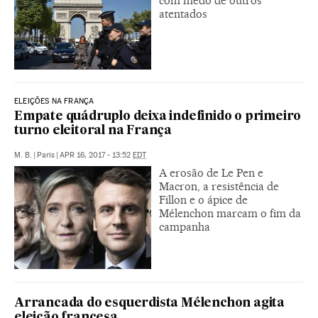
com medo de outros
atentados
ELEIÇÕES NA FRANÇA
Empate quádruplo deixa indefinido o primeiro
turno eleitoral na França
M. B.
|
Paris
|
APR 16, 2017 - 13:52
EDT
A erosão de Le Pen e
Macron, a resistência de
Fillon e o ápice de
Mélenchon marcam o fim da
campanha
Arrancada do esquerdista Mélenchon agita
eleição francesa