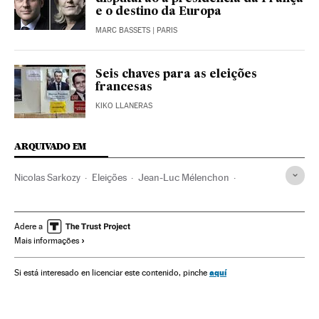
e o destino da Europa
MARC BASSETS
| PARIS
Seis chaves para as eleições
francesas
KIKO LLANERAS
ARQUIVADO EM
Nicolas Sarkozy
Eleições
Jean-Luc Mélenchon
Francia Insumisa
Emmanuel Macron
Marine Le Pen
François Fillon
Benoît Hamon
PS Francia
Adere a
Mais informações
François Hollande
Eleições França
Partidos políticos
Política
Presidenciales Francia 2017
aquí
Si está interesado en licenciar este contenido, pinche