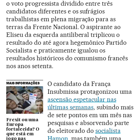
o voto progressista dividido entre três
candidatos diferentes e os sufrágios
trabalhistas em plena migração para as
terras da Frente Nacional. O aspirante ao
Eliseu da esquerda antiliberal triplicou o
resultado do até agora hegemônico Partido
Socialista e praticamente igualou os
resultados históricos do comunismo francês
nos anos setenta.
O candidato da França
MAIS INFORMAÇÕES
Insubmissa protagonizou uma
ascensão espetacular nas
últimas semanas
, subindo mais
de sete pontos em um mês nas
Frexit ou uma
pesquisas e absorvendo parte
Europa
do eleitorado do
socialista
fortalecida? O
que está em
Hamon
, mas também uma
jogo nas