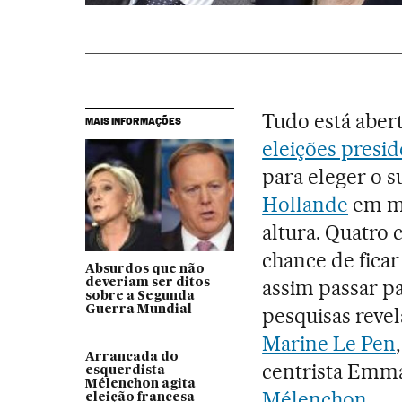
Tudo está aber
MAIS INFORMAÇÕES
eleições presid
para eleger o 
Hollande
em me
altura. Quatro 
chance de ficar
Absurdos que não
assim passar p
deveriam ser ditos
sobre a Segunda
Guerra Mundial
pesquisas reve
Marine Le Pen
Arrancada do
centrista Emma
esquerdista
Mélenchon agita
Mélenchon
.
eleição francesa