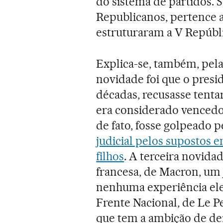
do sistema de partidos. 
Republicanos, pertence a
estruturaram a V Repúblic
Explica-se, também, pel
novidade foi que o pres
décadas, recusasse tentar
era considerado vencedo
de fato, fosse golpeado 
judicial pelos supostos e
filhos
. A terceira novida
francesa, de Macron, um
nenhuma experiência elei
Frente Nacional, de Le P
que tem a ambição de dei