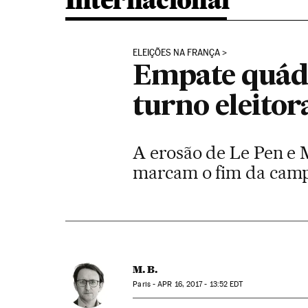
Internacional
ELEIÇÕES NA FRANÇA
Empate quádr
turno eleitor
A erosão de Le Pen e M
marcam o fim da cam
M. B.
Paris -
APR
16, 2017 - 13:52
EDT