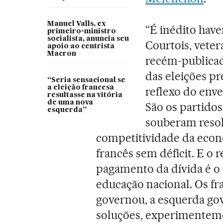
Manuel Valls, ex
“É inédito have
primeiro-ministro
socialista, anuncia seu
Courtois, vete
apoio ao centrista
Macron
recém-publica
das eleições pr
“Seria sensacional se
a eleição francesa
reflexo do env
resultasse na vitória
de uma nova
São os partido
esquerda”
souberam resol
competitividade da eco
francês sem déficit. E o r
pagamento da dívida é o 
educação nacional. Os fr
governou, a esquerda go
soluções, experimentemo