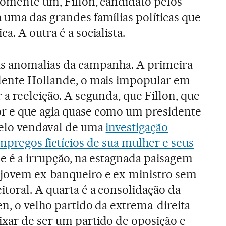
Somente um, Fillon, candidato pelos
 uma das grandes famílias políticas que
a. A outra é a socialista.
as anomalias da campanha. A primeira
idente Hollande, o mais impopular em
 a reeleição. A segunda, que Fillon, que
r e que agia quase como um presidente
pelo vendaval de uma
investigação
mpregos fictícios de sua mulher e seus
de é a irrupção, na estagnada paisagem
 jovem ex-banqueiro e ex-ministro sem
toral. A quarta é a consolidação da
en, o velho partido da extrema-direita
xar de ser um partido de oposição e