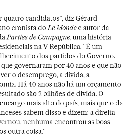
r quatro candidatos”, diz Gérard
rano cronista do
Le Monde
e autor da
da
Parties de Campagne
, uma história
esidenciais na V República. “É um
elhecimento dos partidos do Governo.
s que governaram por 40 anos e que não
ver o desemprego, a dívida, a
nomia. Há 40 anos não há um orçamento
esultado são 2 bilhões de dívida. O
encargo mais alto do país, mais que o da
anceses sabem disso e dizem: a direita
vernou, nenhuma encontrou as boas
s outra coisa.”