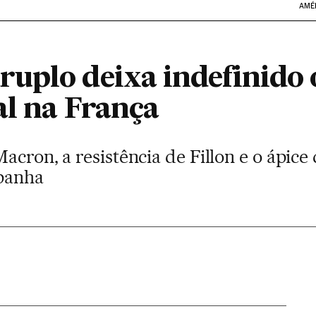
AMÉ
uplo deixa indefinido 
al na França
acron, a resistência de Fillon e o ápic
panha