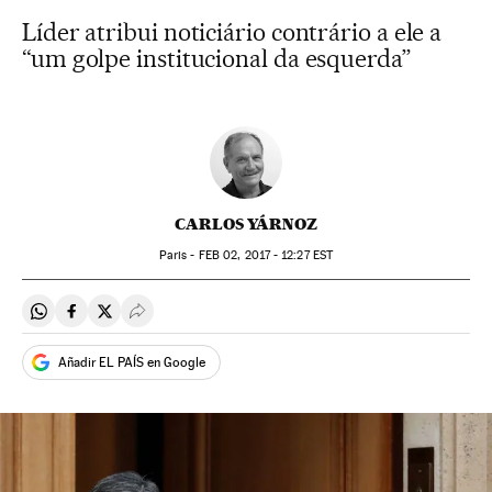
Líder atribui noticiário contrário a ele a
“um golpe institucional da esquerda”
CARLOS YÁRNOZ
Paris -
FEB
02, 2017 - 12:27
EST
Compartir en Whatsapp
Compartir en Facebook
Compartir en Twitter
Desplegar Redes Sociales
Añadir EL PAÍS en Google