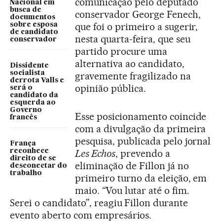
comunicação pelo deputado
Nacional em
busca de
conservador George Fenech,
documentos
que foi o primeiro a sugerir,
sobre esposa
de candidato
nesta quarta-feira, que seu
conservador
partido procure uma
alternativa ao candidato,
Dissidente
socialista
gravemente fragilizado na
derrota Valls e
opinião pública.
será o
candidato da
esquerda ao
Governo
Esse posicionamento coincide
francês
com a divulgação da primeira
pesquisa, publicada pelo jornal
França
reconhece
Les Echos
, prevendo a
direito de se
eliminação de Fillon já no
desconectar do
trabalho
primeiro turno da eleição, em
maio. “Vou lutar até o fim.
Serei o candidato”, reagiu Fillon durante
evento aberto com empresários.