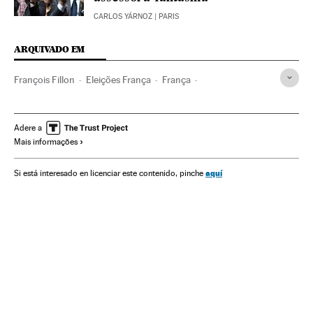
CARLOS YÁRNOZ
| PARIS
ARQUIVADO EM
François Fillon
Eleições França
França
Europa Ocidental
Partidos políticos
Eleições
Europa
Política
Presidenciales Francia 2017
Adere a
Mais informações
aquí
Si está interesado en licenciar este contenido, pinche