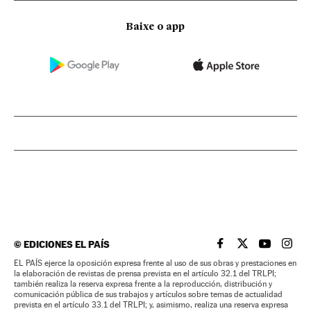
Baixe o app
©
EDICIONES EL PAÍS
EL PAÍS BRASIL EN
EL PAÍS BRASI
EL PAÍS B
EL PA
EL PAÍS ejerce la oposición expresa frente al uso de sus obras y prestaciones en
la elaboración de revistas de prensa prevista en el artículo 32.1 del TRLPI;
también realiza la reserva expresa frente a la reproducción, distribución y
comunicación pública de sus trabajos y artículos sobre temas de actualidad
prevista en el artículo 33.1 del TRLPI; y, asimismo, realiza una reserva expresa