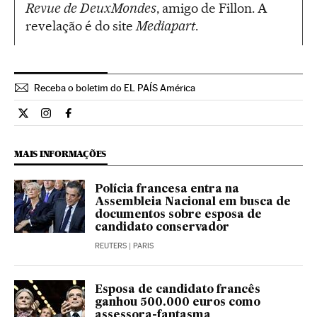
Revue
de
Deux
Mondes
, amigo de Fillon. A
revelação é do site
Mediapart
.
Receba o boletim do EL PAÍS América
Internacional El País Brasil en Twitter
Internacional El País Brasil en Instagram
Internacional El País Brasil en Facebook
MAIS INFORMAÇÕES
Polícia francesa entra na
Assembleia Nacional em busca de
documentos sobre esposa de
candidato conservador
REUTERS
| PARIS
Esposa de candidato francês
ganhou 500.000 euros como
assessora-fantasma