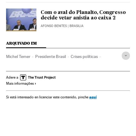
Com o aval do Planalto, Congresso
decide vetar anistia ao caixa 2
AFONSO BENITES
| BRASILIA
ARQUIVADO EM
Michel Temer
Presidente Brasil
Crises políticas
Presidência Brasil
Corrupção política
Governo Brasil
Conflitos políticos
Brasil
Corrupção
Governo
Adere a
Mais informações
América do Sul
América Latina
Administração Estado
América
Delitos
Política
Administração pública
aquí
Si está interesado en licenciar este contenido, pinche
Justiça
Rodrigo Rocha Loures