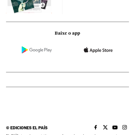
Baixe o app
©
EDICIONES EL PAÍS
EL PAÍS BRASIL EN
EL PAÍS BRASI
EL PAÍS B
EL PA