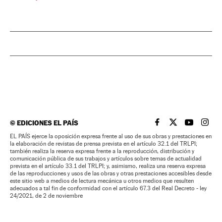
©
EDICIONES EL PAÍS
EL PAÍS BRASIL EN
EL PAÍS BRASI
EL PAÍS B
EL PA
EL PAÍS ejerce la oposición expresa frente al uso de sus obras y prestaciones en
la elaboración de revistas de prensa prevista en el artículo 32.1 del TRLPI;
también realiza la reserva expresa frente a la reproducción, distribución y
comunicación pública de sus trabajos y artículos sobre temas de actualidad
prevista en el artículo 33.1 del TRLPI; y, asimismo, realiza una reserva expresa
de las reproducciones y usos de las obras y otras prestaciones accesibles desde
este sitio web a medios de lectura mecánica u otros medios que resulten
adecuados a tal fin de conformidad con el artículo 67.3 del Real Decreto - ley
24/2021, de 2 de noviembre