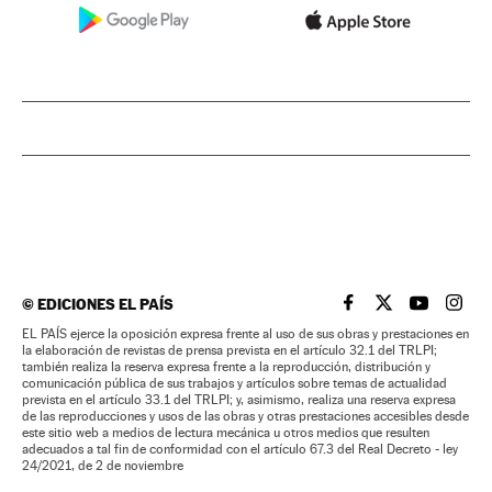
©
EDICIONES EL PAÍS
EL PAÍS BRASIL EN
EL PAÍS BRASI
EL PAÍS B
EL PA
EL PAÍS ejerce la oposición expresa frente al uso de sus obras y prestaciones en
la elaboración de revistas de prensa prevista en el artículo 32.1 del TRLPI;
también realiza la reserva expresa frente a la reproducción, distribución y
comunicación pública de sus trabajos y artículos sobre temas de actualidad
prevista en el artículo 33.1 del TRLPI; y, asimismo, realiza una reserva expresa
de las reproducciones y usos de las obras y otras prestaciones accesibles desde
este sitio web a medios de lectura mecánica u otros medios que resulten
adecuados a tal fin de conformidad con el artículo 67.3 del Real Decreto - ley
24/2021, de 2 de noviembre