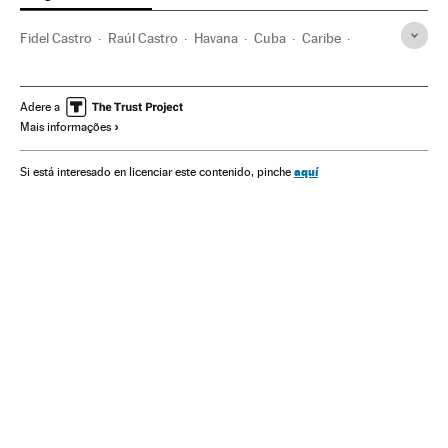
Fidel Castro
Raúl Castro
Havana
Cuba
Caribe
América Latina
América
Adere a
Mais informações
aquí
Si está interesado en licenciar este contenido, pinche