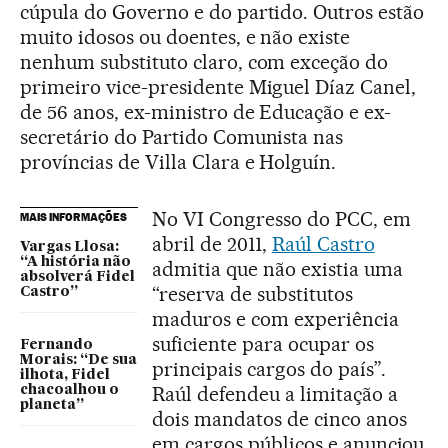
cúpula do Governo e do partido. Outros estão
muito idosos ou doentes, e não existe
nenhum substituto claro, com exceção do
primeiro vice-presidente Miguel Díaz Canel,
de 56 anos, ex-ministro de Educação e ex-
secretário do Partido Comunista nas
províncias de Villa Clara e Holguín.
No VI Congresso do PCC, em
MAIS INFORMAÇÕES
abril de 2011,
Raúl Castro
Vargas Llosa:
“A história não
admitia que não existia uma
absolverá Fidel
“reserva de substitutos
Castro”
maduros e com experiência
suficiente para ocupar os
Fernando
Morais: “De sua
principais cargos do país”.
ilhota, Fidel
Raúl defendeu a limitação a
chacoalhou o
planeta”
dois mandatos de cinco anos
em cargos públicos e anunciou