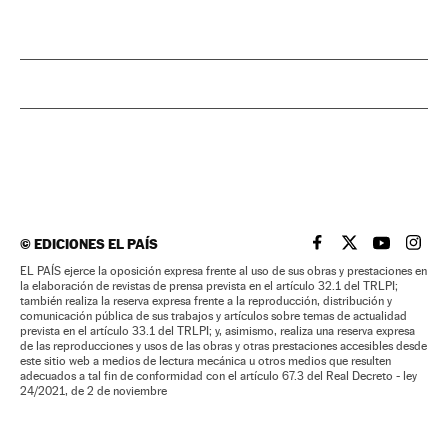
©
EDICIONES EL PAÍS
EL PAÍS BRASIL EN
EL PAÍS BRASI
EL PAÍS B
EL PA
EL PAÍS ejerce la oposición expresa frente al uso de sus obras y prestaciones en
la elaboración de revistas de prensa prevista en el artículo 32.1 del TRLPI;
también realiza la reserva expresa frente a la reproducción, distribución y
comunicación pública de sus trabajos y artículos sobre temas de actualidad
prevista en el artículo 33.1 del TRLPI; y, asimismo, realiza una reserva expresa
de las reproducciones y usos de las obras y otras prestaciones accesibles desde
este sitio web a medios de lectura mecánica u otros medios que resulten
adecuados a tal fin de conformidad con el artículo 67.3 del Real Decreto - ley
24/2021, de 2 de noviembre