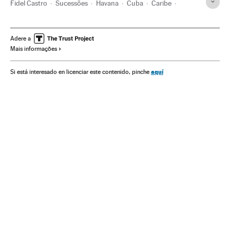
Fidel Castro
Sucessões
Havana
Cuba
Caribe
Atos políticos
América Latina
América
Política
Adere a
Mais informações
aquí
Si está interesado en licenciar este contenido, pinche