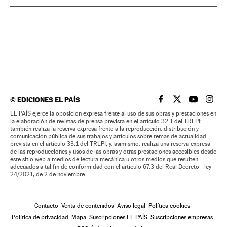
©
EDICIONES EL PAÍS
EL PAÍS BRASIL EN
EL PAÍS BRASI
EL PAÍS B
EL PA
EL PAÍS ejerce la oposición expresa frente al uso de sus obras y prestaciones en
la elaboración de revistas de prensa prevista en el artículo 32.1 del TRLPI;
también realiza la reserva expresa frente a la reproducción, distribución y
comunicación pública de sus trabajos y artículos sobre temas de actualidad
prevista en el artículo 33.1 del TRLPI; y, asimismo, realiza una reserva expresa
de las reproducciones y usos de las obras y otras prestaciones accesibles desde
este sitio web a medios de lectura mecánica u otros medios que resulten
adecuados a tal fin de conformidad con el artículo 67.3 del Real Decreto - ley
24/2021, de 2 de noviembre
Contacto
Venta de contenidos
Aviso legal
Política cookies
Política de privacidad
Mapa
Suscripciones EL PAÍS
Suscripciones empresas