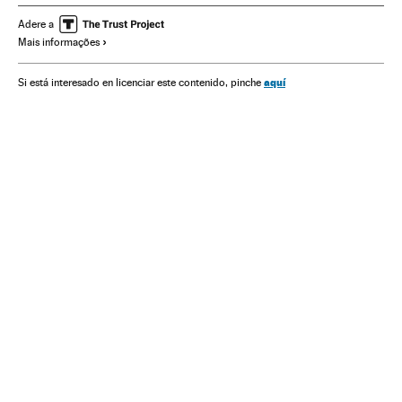
América do Sul
América
Partido dos Trabalhadores
Adere a
Mais informações
Partidos políticos
Política
aquí
Si está interesado en licenciar este contenido, pinche