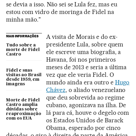
se devia a isso. Não sei se Lula fez, mas eu
estou com vidro de moringa de Fidel na
minha mão."
A visita de Morais e do ex-
MAIS INFORMAÇÕES
presidente Lula, sobre quem
Tudo sobre a
morte de Fidel
ele escreve uma biografia, a
Castro
Havana, foi nos primeiros
meses de 2013 e seria a última
Fidel e suas
vez que ele veria Fidel. O
visitas ao Brasil
desde 1959, em
mundo ainda era outro e
Hugo
imagens
Chávez
, o aliado venezuelano
que deu sobrevida ao regime
Morte de Fidel
cubano, agonizava na ilha. De
Castro amplia
dúvidas sobre
lá para cá, houve o degelo com
reaproximação
com os EUA
os Estados Unidos de Barack
Obama, esperado por cinco
décadas, o giro à direita de parte da América