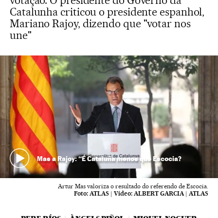
votação. O presidente do Governo da
Catalunha criticou o presidente espanhol,
Mariano Rajoy, dizendo que "votar nos
une"
Mas a Rajoy: “É Cataluña menos que Escocia?
Artur Mas valoriza o resultado do referendo de Escocia.
Foto:
ATLAS
|
Vídeo:
ALBERT GARCIA | ATLAS