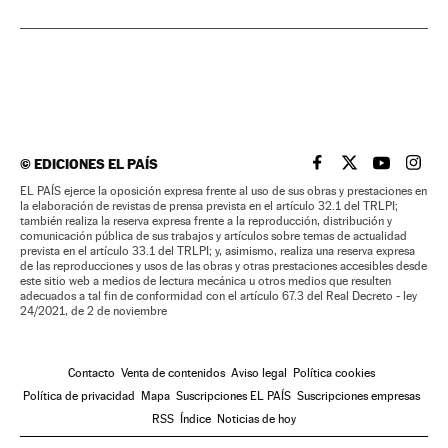
©
EDICIONES EL PAÍS
EL PAÍS BRASIL EN
EL PAÍS BRASI
EL PAÍS B
EL PA
EL PAÍS ejerce la oposición expresa frente al uso de sus obras y prestaciones en
la elaboración de revistas de prensa prevista en el artículo 32.1 del TRLPI;
también realiza la reserva expresa frente a la reproducción, distribución y
comunicación pública de sus trabajos y artículos sobre temas de actualidad
prevista en el artículo 33.1 del TRLPI; y, asimismo, realiza una reserva expresa
de las reproducciones y usos de las obras y otras prestaciones accesibles desde
este sitio web a medios de lectura mecánica u otros medios que resulten
adecuados a tal fin de conformidad con el artículo 67.3 del Real Decreto - ley
24/2021, de 2 de noviembre
Contacto
Venta de contenidos
Aviso legal
Política cookies
Política de privacidad
Mapa
Suscripciones EL PAÍS
Suscripciones empresas
RSS
Índice
Noticias de hoy