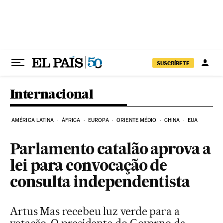
Pular para o conteúdo
SUSCRÍBETE
Internacional
AMÉRICA LATINA
ÁFRICA
EUROPA
ORIENTE MÉDIO
CHINA
EUA
Parlamento catalão aprova a
lei para convocação de
consulta independentista
Artus Mas recebeu luz verde para a