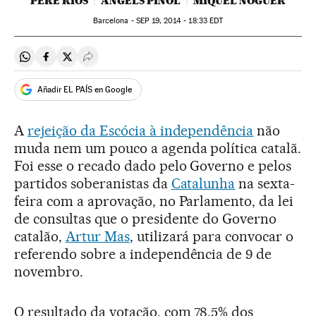
PERE RÍOS
ÀNGELS PIÑOL
MIQUEL NOGUER
Barcelona -
SEP
19, 2014 - 18:33
EDT
Compartir en Whatsapp
Compartir en Facebook
Compartir en Twitter
Desplegar Redes Sociales
Añadir EL PAÍS en Google
A
rejeição da Escócia à independência
não
muda nem um pouco a agenda política catalã.
Foi esse o recado dado pelo Governo e pelos
partidos soberanistas da
Catalunha
na sexta-
feira com a aprovação, no Parlamento, da lei
de consultas que o presidente do Governo
catalão,
Artur Mas
, utilizará para convocar o
referendo sobre a independência de 9 de
novembro.
O resultado da votação, com 78,5% dos