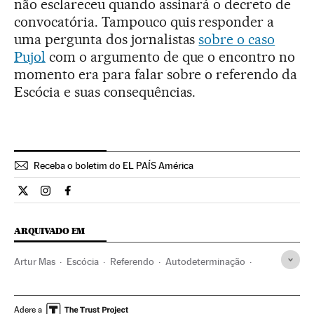
não esclareceu quando assinará o decreto de
convocatória. Tampouco quis responder a
uma pergunta dos jornalistas
sobre o caso
Pujol
com o argumento de que o encontro no
momento era para falar sobre o referendo da
Escócia e suas consequências.
Receba o boletim do EL PAÍS América
Internacional El País Brasil en Twitter
Internacional El País Brasil en Instagram
Internacional El País Brasil en Facebook
ARQUIVADO EM
Artur Mas
Escócia
Referendo
Autodeterminação
Catalunha
Reino Unido
Espanha
Europa Ocidental
Eleições
Conflitos políticos
Europa
Política
Adere a