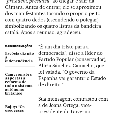
"
president, president
" ao chegar e sair da
Câmara. Antes de entrar, ele se aproximou
dos manifestantes tocando o próprio peito
com quatro dedos (escondendo o polegar),
simbolizando os quatro listras da bandeira
catalã. Após a reunião, agradeceu.
"É um dia triste para a
MAIS INFORMAÇÕES
democracia", disse a líder do
Escócia diz não
à
Partido Popular (conservador),
independência
Alicia Sánchez-Camacho, que
foi vaiada. "O governo da
Cameron abre
Espanha vai garantir o Estado
as portas à
reforma de
de direito."
todo o sistema
autônomo
britânico
Sua mensagem contrastou com
a de Joana Ortega, vice-
Rajoy: “Os
presidente do Governo
escoceses