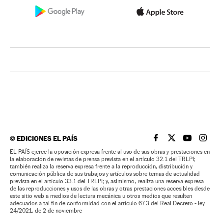
©
EDICIONES EL PAÍS
EL PAÍS BRASIL EN
EL PAÍS BRASI
EL PAÍS B
EL PA
EL PAÍS ejerce la oposición expresa frente al uso de sus obras y prestaciones en
la elaboración de revistas de prensa prevista en el artículo 32.1 del TRLPI;
también realiza la reserva expresa frente a la reproducción, distribución y
comunicación pública de sus trabajos y artículos sobre temas de actualidad
prevista en el artículo 33.1 del TRLPI; y, asimismo, realiza una reserva expresa
de las reproducciones y usos de las obras y otras prestaciones accesibles desde
este sitio web a medios de lectura mecánica u otros medios que resulten
adecuados a tal fin de conformidad con el artículo 67.3 del Real Decreto - ley
24/2021, de 2 de noviembre