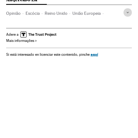
Opinião
Escócia
Reino Unido
União Europeia
Europa Ocidental
Organizações internacionais
Europa
Relações exteriores
Adere a
Mais informações
aquí
Si está interesado en licenciar este contenido, pinche