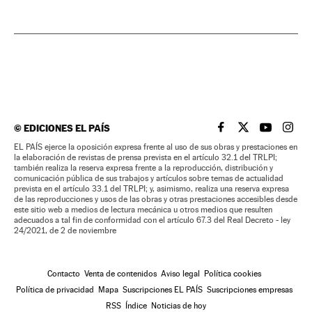
©
EDICIONES EL PAÍS
EL PAÍS BRASIL EN
EL PAÍS BRASI
EL PAÍS B
EL PA
EL PAÍS ejerce la oposición expresa frente al uso de sus obras y prestaciones en
la elaboración de revistas de prensa prevista en el artículo 32.1 del TRLPI;
también realiza la reserva expresa frente a la reproducción, distribución y
comunicación pública de sus trabajos y artículos sobre temas de actualidad
prevista en el artículo 33.1 del TRLPI; y, asimismo, realiza una reserva expresa
de las reproducciones y usos de las obras y otras prestaciones accesibles desde
este sitio web a medios de lectura mecánica u otros medios que resulten
adecuados a tal fin de conformidad con el artículo 67.3 del Real Decreto - ley
24/2021, de 2 de noviembre
Contacto
Venta de contenidos
Aviso legal
Política cookies
Política de privacidad
Mapa
Suscripciones EL PAÍS
Suscripciones empresas
RSS
Índice
Noticias de hoy