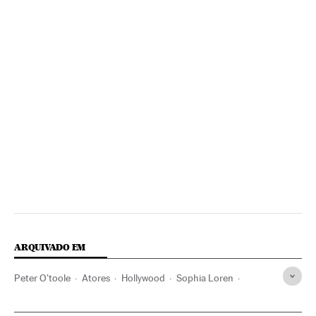
ARQUIVADO EM
Peter O'toole
Atores
Hollywood
Sophia Loren
Cinema dos Estados Unidos
Indústria Cinematográfica