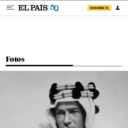
SUSCRÍBETE
Pular para o conteúdo
Fotos