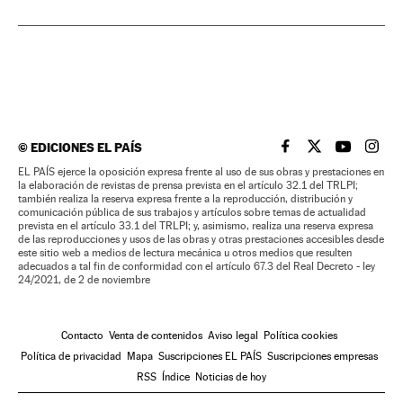
©
EDICIONES EL PAÍS
EL PAÍS BRASIL EN
EL PAÍS BRASI
EL PAÍS B
EL PA
EL PAÍS ejerce la oposición expresa frente al uso de sus obras y prestaciones en
la elaboración de revistas de prensa prevista en el artículo 32.1 del TRLPI;
también realiza la reserva expresa frente a la reproducción, distribución y
comunicación pública de sus trabajos y artículos sobre temas de actualidad
prevista en el artículo 33.1 del TRLPI; y, asimismo, realiza una reserva expresa
de las reproducciones y usos de las obras y otras prestaciones accesibles desde
este sitio web a medios de lectura mecánica u otros medios que resulten
adecuados a tal fin de conformidad con el artículo 67.3 del Real Decreto - ley
24/2021, de 2 de noviembre
Contacto
Venta de contenidos
Aviso legal
Política cookies
Política de privacidad
Mapa
Suscripciones EL PAÍS
Suscripciones empresas
RSS
Índice
Noticias de hoy