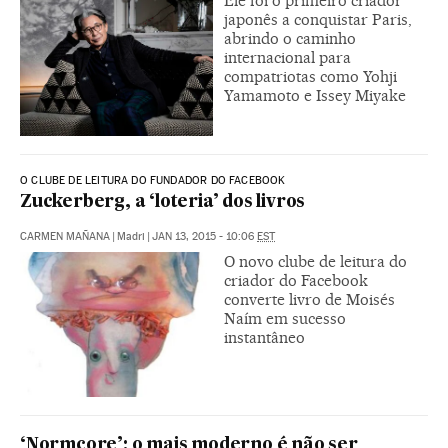
Ele foi o primeiro criador
japonês a conquistar Paris,
abrindo o caminho
internacional para
compatriotas como Yohji
Yamamoto e Issey Miyake
O CLUBE DE LEITURA DO FUNDADOR DO FACEBOOK
Zuckerberg, a ‘loteria’ dos livros
CARMEN MAÑANA
|
Madri
|
JAN 13, 2015 - 10:06
EST
O novo clube de leitura do
criador do Facebook
converte livro de Moisés
Naím em sucesso
instantâneo
‘Normcore’: o mais moderno é não ser