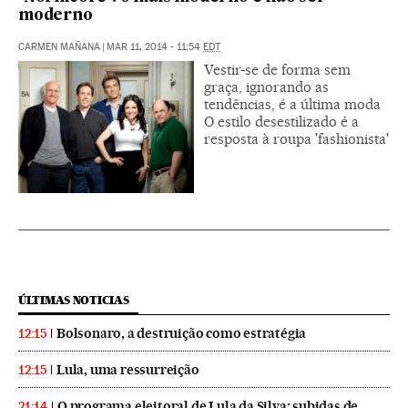
moderno
CARMEN MAÑANA
|
MAR 11, 2014 - 11:54
EDT
Vestir-se de forma sem
graça, ignorando as
tendências, é a última moda
O estilo desestilizado é a
resposta à roupa 'fashionista'
ÚLTIMAS NOTICIAS
Bolsonaro, a destruição como estratégia
12:15
Lula, uma ressurreição
12:15
O programa eleitoral de Lula da Silva: subidas de
21:14