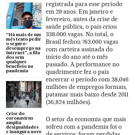
registrada para esse período
em 29 anos. Em janeiro e
fevereiro, antes da crise de
saúde pública, o país criou
338.000 vagas. No total, o
“Há mais de um
mês tento pedir
Brasil fechou 763.000 vagas
o seguro-
com carteira assinada do
desemprego na
Internet", a fila
início do ano até o mês
dos sem
qualquer
passado. A performance no
benefício na
quadrimestre fez o país
pandemia
encerrar o período com 38,046
milhões de empregos formais,
patamar mais baixo desde 2011
(36,824 milhões).
Crise do
O setor da economia que mais
coronavírus
amplia
sofreu com a pandemia foi o
desigualdades
e inaugura novo
de serviços: foram perdidas