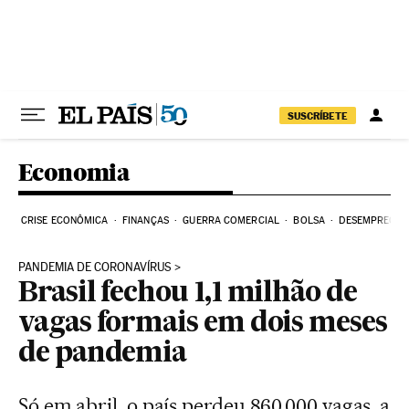
Pular para o conteúdo
SUSCRÍBETE
Economia
CRISE ECONÔMICA
FINANÇAS
GUERRA COMERCIAL
BOLSA
DESEMPREGO
PANDEMIA DE CORONAVÍRUS
Brasil fechou 1,1 milhão de
vagas formais em dois meses
de pandemia
Só em abril, o país perdeu 860.000 vagas, a