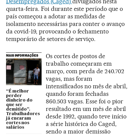
Desempregados (Caged)
divulgados nesta
quarta-feira. Foi durante este período que o
país começou a adotar as medidas de
isolamento necessárias para conter o avanço
da covid-19, provocando o fechamento
temporário de setores de serviço.
Os cortes de postos de
MAIS INFORMAÇÕES
trabalho começaram em
março, com perda de 240.702
vagas, mas foram
intensificados no mês de abril,
“É melhor
quando foram fechadas
perder
860.503 vagas. Esse foi o pior
dinheiro do
que ser
resultado em um mês de abril
demitido”.
Trabalhadores
desde 1992, quando teve início
já encaram
a série histórica do Caged,
cortes nos
salários
sendo a maior demissão