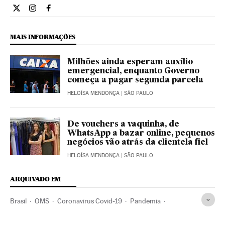
Economia El País Brasil en Twitter
Economia El País Brasil en Instagram
Economia El País Brasil en Facebook
MAIS INFORMAÇÕES
Milhões ainda esperam auxílio
emergencial, enquanto Governo
começa a pagar segunda parcela
HELOÍSA MENDONÇA
| SÃO PAULO
De vouchers a vaquinha, de
WhatsApp a bazar online, pequenos
negócios vão atrás da clientela fiel
HELOÍSA MENDONÇA
| SÃO PAULO
ARQUIVADO EM
Brasil
OMS
Coronavirus Covid-19
Pandemia
Coronavirus
Doenças infecciosas
Doenças respiratórias