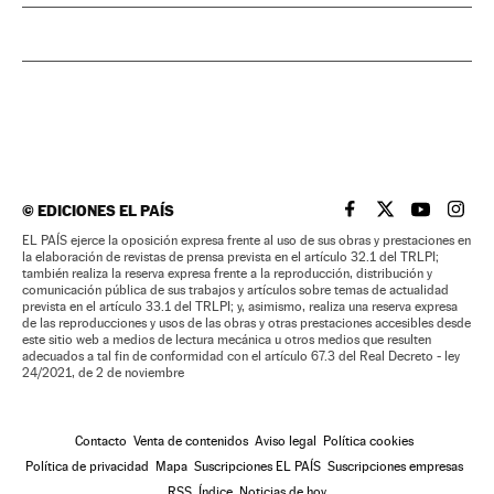
©
EDICIONES EL PAÍS
EL PAÍS BRASIL EN
EL PAÍS BRASI
EL PAÍS B
EL PA
EL PAÍS ejerce la oposición expresa frente al uso de sus obras y prestaciones en
la elaboración de revistas de prensa prevista en el artículo 32.1 del TRLPI;
también realiza la reserva expresa frente a la reproducción, distribución y
comunicación pública de sus trabajos y artículos sobre temas de actualidad
prevista en el artículo 33.1 del TRLPI; y, asimismo, realiza una reserva expresa
de las reproducciones y usos de las obras y otras prestaciones accesibles desde
este sitio web a medios de lectura mecánica u otros medios que resulten
adecuados a tal fin de conformidad con el artículo 67.3 del Real Decreto - ley
24/2021, de 2 de noviembre
Contacto
Venta de contenidos
Aviso legal
Política cookies
Política de privacidad
Mapa
Suscripciones EL PAÍS
Suscripciones empresas
RSS
Índice
Noticias de hoy