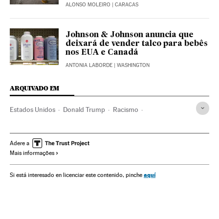
ALONSO MOLEIRO
| CARACAS
Johnson & Johnson anuncia que
deixará de vender talco para bebês
nos EUA e Canadá
ANTONIA LABORDE
| WASHINGTON
ARQUIVADO EM
Estados Unidos
Donald Trump
Racismo
Violencia racial
Policía
Alemania
Fascismo
Nazismo
Democracia
Casa Blanca
Redes sociales
Internet
Adere a
Mais informações
Facebook
Twitter
Jair Bolsonaro
Brasil
Prensa
aquí
Si está interesado en licenciar este contenido, pinche