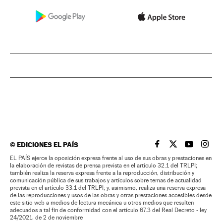
©
EDICIONES EL PAÍS
EL PAÍS BRASIL EN
EL PAÍS BRASI
EL PAÍS B
EL PA
EL PAÍS ejerce la oposición expresa frente al uso de sus obras y prestaciones en
la elaboración de revistas de prensa prevista en el artículo 32.1 del TRLPI;
también realiza la reserva expresa frente a la reproducción, distribución y
comunicación pública de sus trabajos y artículos sobre temas de actualidad
prevista en el artículo 33.1 del TRLPI; y, asimismo, realiza una reserva expresa
de las reproducciones y usos de las obras y otras prestaciones accesibles desde
este sitio web a medios de lectura mecánica u otros medios que resulten
adecuados a tal fin de conformidad con el artículo 67.3 del Real Decreto - ley
24/2021, de 2 de noviembre