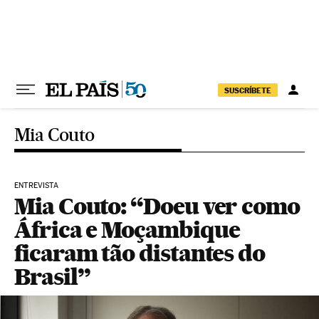
Pular para o conteúdo
SUSCRÍBETE
Mia Couto
ENTREVISTA
Mia Couto: “Doeu ver como
África e Moçambique
ficaram tão distantes do
Brasil”