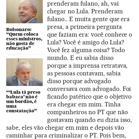
prenderam fulano, ah, vai
chegar no Lula. Prenderam
fulano.. E muita gente que era
presa, a primeira pergunta
Bolsonaro:
que faziam era: você conhece o
“Quem coloca
esses ministros,
Lula? Você é amigo do Lula?
não gosta de
educação”
Você fez alguma coisa? Todo
mundo. E eu sabia disso
porque a imprensa retratava,
as pessoas contavam, sabia
disso porque advogado
conversava com advogado. Foi
“‘Lula tá preso
ficando patético que o objetivo
babaca’ não é
um bordão, é
era chegar em mim. Tinha
uma
constatação”
companheiros no PT que não
gostavam quando eu dizia isso,
sabe, eles vão chegar em mim e depois vão
caminhar para criminalizar o PT. Pois bem,