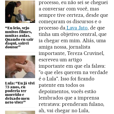
processo, eu não sei se cheguei
a conversar com você, mas
sempre tive certeza, desde que
começaram os discursos e o
processo da
Lava Jato
, de que
“Eu leio, vejo
muitos filmes,
tinha um objetivo central, que
muitas aulas.
Quando eu sair
ia chegar em mim. Aliás, uma
daqui, sairei
amiga nossa, jornalista
doutor”
importante, Tereza Cruvinel,
escreveu um artigo
importante em que ela falava:
"o que eles querem na verdade
é o Lula". Isso foi ficando
Lula: “Eu já vivi
patente em todos os
73 anos, eu
depoimentos, vocês estão
poderia ter
morrido e
lembrados que a imprensa
deixado meu
neto viver”
retratava: prenderam fulano,
ah, vai chegar no Lula,