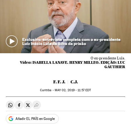
Exclusivo: entrevista completa com o ex-presidente
Luiz Inácio Lula da Silva da prisão
O ex-presidente Lula.
Vídeo:
ISABELLA LANAVE. HENRY MILLEO. EDIÇÃO: LUC
GAUTHIER
F. F. J.
C.J.
Curitiba -
MAY
02, 2019 - 11:57
EDT
Compartir en Whatsapp
Compartir en Facebook
Compartir en Twitter
Desplegar Redes Sociales
Añadir EL PAÍS en Google