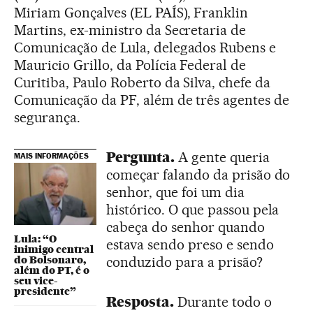
Miriam Gonçalves (EL PAÍS), Franklin
Martins, ex-ministro da Secretaria de
Comunicação de Lula, delegados Rubens e
Mauricio Grillo, da Polícia Federal de
Curitiba, Paulo Roberto da Silva, chefe da
Comunicação da PF, além de três agentes de
segurança.
Pergunta.
A gente queria
MAIS INFORMAÇÕES
começar falando da prisão do
senhor, que foi um dia
histórico. O que passou pela
cabeça do senhor quando
Lula: “O
estava sendo preso e sendo
inimigo central
do Bolsonaro,
conduzido para a prisão?
além do PT, é o
seu vice-
presidente”
Resposta.
Durante todo o