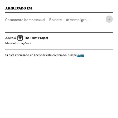
ARQUIVADO EM
Casamento homossexual
Boicote
Ativismo lgtb
Casamento
Gays
Conflitos comerciais
LGBT
Direitos civis
Homossexualidade
Ativismo
Família
Adere a
Mais informações
Direitos humanos
Brasil
Grupos sociais
América do Sul
América Latina
Comércio
América
aquí
Si está interesado en licenciar este contenido, pinche
Casal
Orientação sexual
Sexualidade
Sociedade