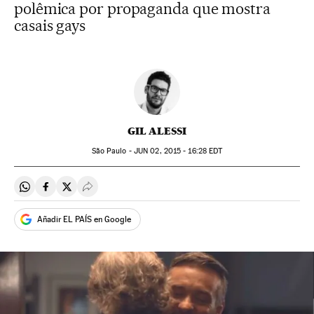
polêmica por propaganda que mostra
casais gays
GIL ALESSI
São Paulo -
JUN
02, 2015 - 16:28
EDT
Compartir en Whatsapp
Compartir en Facebook
Compartir en Twitter
Desplegar Redes Sociales
Añadir EL PAÍS en Google