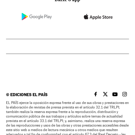
Baixe o app
©
EDICIONES EL PAÍS
EL PAÍS BRASIL EN
EL PAÍS BRASI
EL PAÍS B
EL PA
EL PAÍS ejerce la oposición expresa frente al uso de sus obras y prestaciones en
la elaboración de revistas de prensa prevista en el artículo 32.1 del TRLPI;
también realiza la reserva expresa frente a la reproducción, distribución y
comunicación pública de sus trabajos y artículos sobre temas de actualidad
prevista en el artículo 33.1 del TRLPI; y, asimismo, realiza una reserva expresa
de las reproducciones y usos de las obras y otras prestaciones accesibles desde
este sitio web a medios de lectura mecánica u otros medios que resulten
adecuados a tal fin de conformidad con el artículo 67.3 del Real Decreto - ley