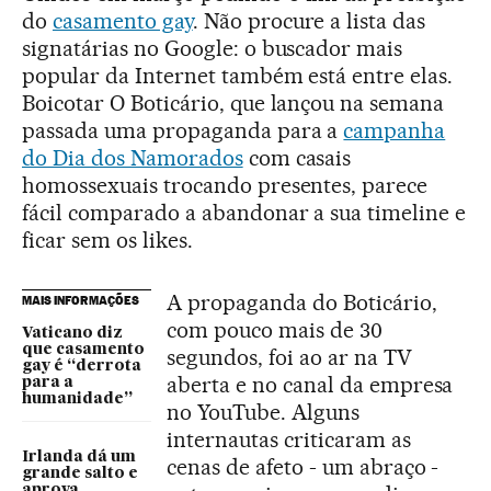
do
casamento gay
. Não procure a lista das
signatárias no Google: o buscador mais
popular da Internet também está entre elas.
Boicotar O Boticário, que lançou na semana
passada uma propaganda para a
campanha
do Dia dos Namorados
com casais
homossexuais trocando presentes, parece
fácil comparado a abandonar a sua timeline e
ficar sem os likes.
A propaganda do Boticário,
MAIS INFORMAÇÕES
com pouco mais de 30
Vaticano diz
que casamento
segundos, foi ao ar na TV
gay é “derrota
aberta e no canal da empresa
para a
humanidade”
no YouTube. Alguns
internautas criticaram as
Irlanda dá um
cenas de afeto - um abraço -
grande salto e
aprova