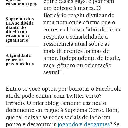
entre casais gays, e pediram
casamento gay
um boicote à marca. O
Boticário reagiu divulgando
Supremo dos
uma nota onde afirma que o
EUA se divide
diante do
comercial busca "abordar com
direito ao
respeito e sensibilidade a
casamento
igualitário
ressonância atual sobre as
mais diferentes formas de
A igualdade
amor. Independente de idade,
vence os
raça, gênero ou orientação
preconceitos
sexual".
Então se você optou por boicotar o Facebook,
ainda pode contar com Twitter certo?
Errado. O microblog também assinou o
documento entregue à Suprema Corte. Bom,
que tal deixar as redes sociais de lado um
pouco e descontrair
jogando videogames
? Se