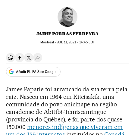
JAIME PORRAS FERREYRA
Montreal -
JUL
11, 2021 - 14:45
EDT
Compartir en Whatsapp
Compartir en Facebook
Compartir en Twitter
Desplegar Redes Sociales
Añadir EL PAÍS en Google
James Papatie foi arrancado da sua terra pela
raiz. Nasceu em 1964 em Kitcisakik, uma
comunidade do povo anicinape na região
canadense de Abitibi-Témiscamingue
(província do Québec), e foi parte dos quase
150.000
menores indígenas que viveram em
um dos 139 internatos
instituídos no
Canadá