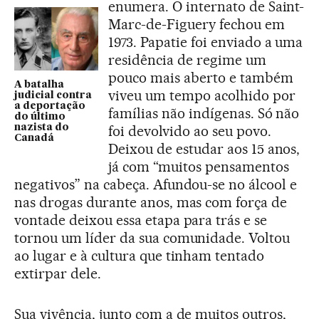
enumera. O internato de Saint-
Marc-de-Figuery fechou em
1973. Papatie foi enviado a uma
residência de regime um
pouco mais aberto e também
A batalha
viveu um tempo acolhido por
judicial contra
a deportação
famílias não indígenas. Só não
do último
nazista do
foi devolvido ao seu povo.
Canadá
Deixou de estudar aos 15 anos,
já com “muitos pensamentos
negativos” na cabeça. Afundou-se no álcool e
nas drogas durante anos, mas com força de
vontade deixou essa etapa para trás e se
tornou um líder da sua comunidade. Voltou
ao lugar e à cultura que tinham tentado
extirpar dele.
Sua vivência, junto com a de muitos outros,