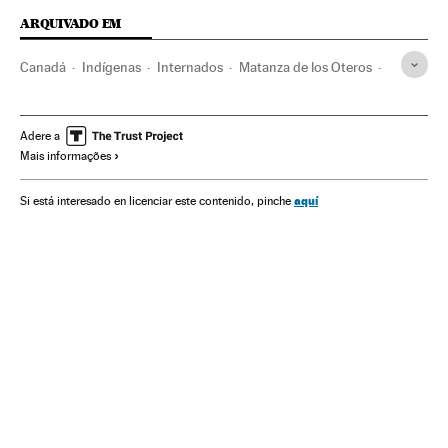
ARQUIVADO EM
Canadá
Indígenas
Internados
Matanza de los Oteros
Justin Trudeau
Religión
Iglesia católica
Papa
Derechos humanos
Niños
Adere a
Mais informações
aquí
Si está interesado en licenciar este contenido, pinche