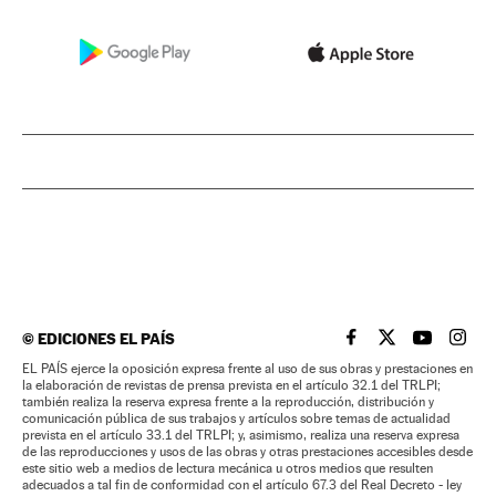
©
EDICIONES EL PAÍS
EL PAÍS BRASIL EN
EL PAÍS BRASI
EL PAÍS B
EL PA
EL PAÍS ejerce la oposición expresa frente al uso de sus obras y prestaciones en
la elaboración de revistas de prensa prevista en el artículo 32.1 del TRLPI;
también realiza la reserva expresa frente a la reproducción, distribución y
comunicación pública de sus trabajos y artículos sobre temas de actualidad
prevista en el artículo 33.1 del TRLPI; y, asimismo, realiza una reserva expresa
de las reproducciones y usos de las obras y otras prestaciones accesibles desde
este sitio web a medios de lectura mecánica u otros medios que resulten
adecuados a tal fin de conformidad con el artículo 67.3 del Real Decreto - ley