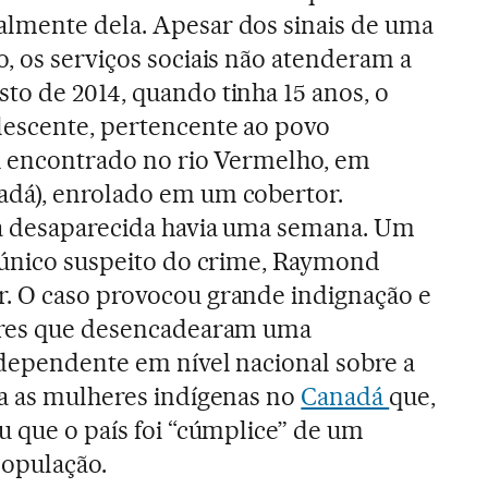
lmente dela. Apesar dos sinais de uma
, os serviços sociais não atenderam a
to de 2014, quando tinha 15 anos, o
lescente, pertencente ao povo
oi encontrado no rio Vermelho, em
dá), enrolado em um cobertor.
a desaparecida havia uma semana. Um
o único suspeito do crime, Raymond
. O caso provocou grande indignação e
ores que desencadearam uma
ndependente em nível nacional sobre a
ra as mulheres indígenas no
Canadá
que,
u que o país foi “cúmplice” de um
população.