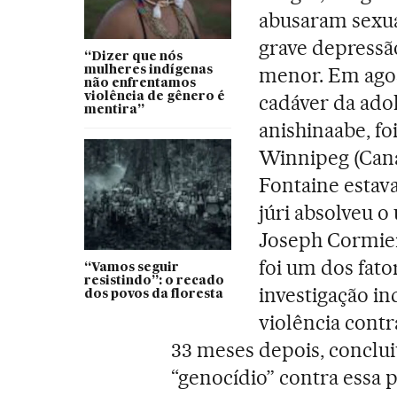
abusaram sexua
grave depressão
“Dizer que nós
menor. Em agos
mulheres indígenas
não enfrentamos
violência de gênero é
cadáver da ado
mentira”
anishinaabe, f
Winnipeg (Cana
Fontaine estav
júri absolveu 
Joseph Cormier
foi um dos fat
“Vamos seguir
resistindo”: o recado
investigação i
dos povos da floresta
violência cont
33 meses depois, conclui
“genocídio” contra essa 