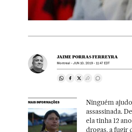
JAIME PORRAS FERREYRA
Montreal -
JUN
10, 2019 - 11:47
EDT
Compartir en Whatsapp
Compartir en Facebook
Compartir en Twitter
Desplegar Redes Soci
Comentários
Ninguém ajudou
MAIS INFORMAÇÕES
assassinada. D
ela tinha 12 ano
drogas, a fugir