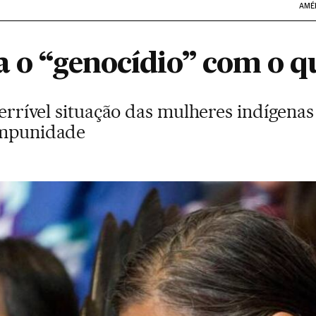
AMÉ
a o “genocídio” com o q
 terrível situação das mulheres indígena
impunidade