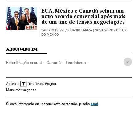
EUA, México e Canadá selam um
novo acordo comercial após mais
de um ano de tensas negociações
SANDRO POZZI
/
IGNACIO FARIZA
| NOVA YORK / CIDADE
DO MÉXICO
ARQUIVADO EM
Esterilização sexual
Canadá
Feminismo
Anticoncepção
Machismo
Reprodução
América do Norte
Movimentos sociais
Sexismo
Adere a
Mais informações
Direitos mulher
Mulheres
Relações gênero
Medicina
América
Preconceitos
Problemas sociais
Saúde
aquí
Si está interesado en licenciar este contenido, pinche
Sociedade