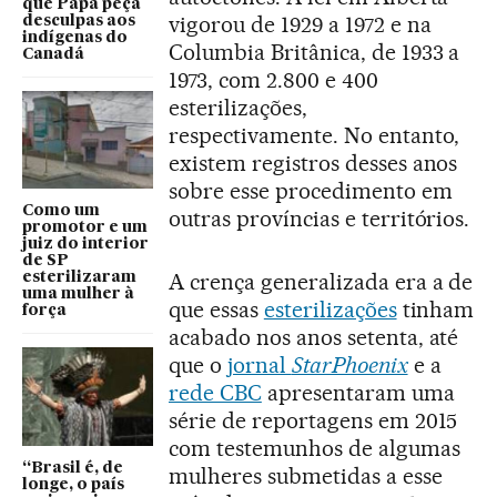
que Papa peça
vigorou de 1929 a 1972 e na
desculpas aos
indígenas do
Columbia Britânica, de 1933 a
Canadá
1973, com 2.800 e 400
esterilizações,
respectivamente. No entanto,
existem registros desses anos
sobre esse procedimento em
Como um
outras províncias e territórios.
promotor e um
juiz do interior
de SP
A crença generalizada era a de
esterilizaram
uma mulher à
que essas
esterilizações
tinham
força
acabado nos anos setenta, até
que o
jornal
StarPhoenix
e a
rede CBC
apresentaram uma
série de reportagens em 2015
com testemunhos de algumas
“Brasil é, de
mulheres submetidas a esse
longe, o país