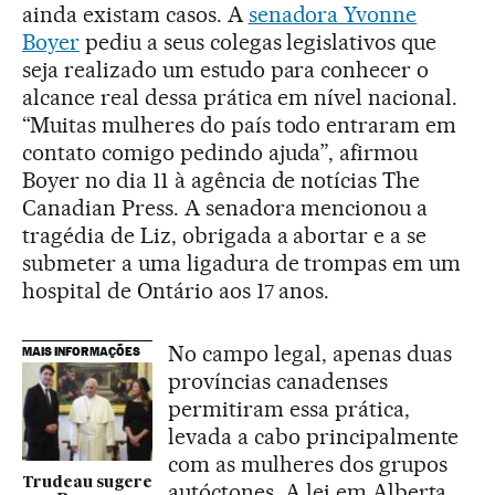
ainda existam casos. A
senadora Yvonne
Boyer
pediu a seus colegas legislativos que
seja realizado um estudo para conhecer o
alcance real dessa prática em nível nacional.
“Muitas mulheres do país todo entraram em
contato comigo pedindo ajuda”, afirmou
Boyer no dia 11 à agência de notícias The
Canadian Press. A senadora mencionou a
tragédia de Liz, obrigada a abortar e a se
submeter a uma ligadura de trompas em um
hospital de Ontário aos 17 anos.
No campo legal, apenas duas
MAIS INFORMAÇÕES
províncias canadenses
permitiram essa prática,
levada a cabo principalmente
com as mulheres dos grupos
Trudeau sugere
autóctones. A lei em Alberta