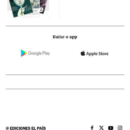
Baixe o app
©
EDICIONES EL PAÍS
EL PAÍS BRASIL EN
EL PAÍS BRASI
EL PAÍS B
EL PA