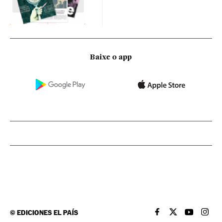
Baixe o app
©
EDICIONES EL PAÍS
EL PAÍS BRASIL EN
EL PAÍS BRASI
EL PAÍS B
EL PA