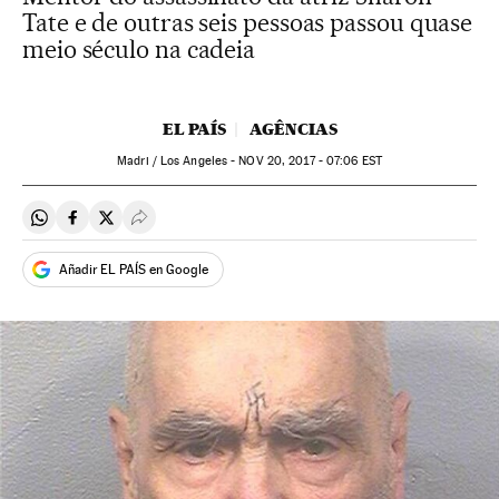
Tate e de outras seis pessoas passou quase
meio século na cadeia
EL PAÍS
AGÊNCIAS
Madri / Los Angeles -
NOV
20, 2017 - 07:06
EST
Compartir en Whatsapp
Compartir en Facebook
Compartir en Twitter
Desplegar Redes Sociales
Añadir EL PAÍS en Google