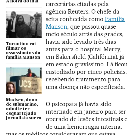
A noiva do mal
carcerárias citadas pela
agência Reuters. O chefe da
seita conhecida como
Família
Manson
, que passou quase
meio século atrás das grades,
havia sido levado três dias
Tarantino vai
antes para o hospital Mercy,
filmar os
assassinatos da
em Bakersfield (Califórnia), já
família Manson
em estado gravíssimo. Lá ficou
custodiado por cinco policiais,
recebendo tratamento para
uma doença não especificada.
Madsen, dono
O psicopata já havia sido
de submarino,
admite ter
internado em janeiro para ser
esquartejado
operado de lesões intestinais e
jornalista sueca
de uma hemorragia interna,
mas os médicos consideraram que estava