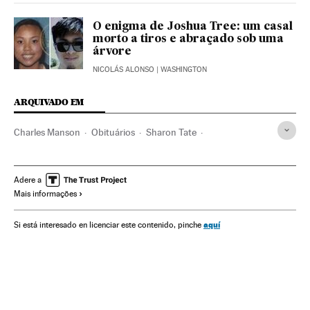
O enigma de Joshua Tree: um casal
morto a tiros e abraçado sob uma
árvore
NICOLÁS ALONSO
| WASHINGTON
ARQUIVADO EM
Charles Manson
Obituários
Sharon Tate
Assassinatos em série
Estados Unidos
Prisões
Assassinatos
América do Norte
Centros penitenciários
Adere a
Mais informações
Acontecimentos
Regime penitenciário
Delitos
América
Justiça
Sociedade
aquí
Si está interesado en licenciar este contenido, pinche