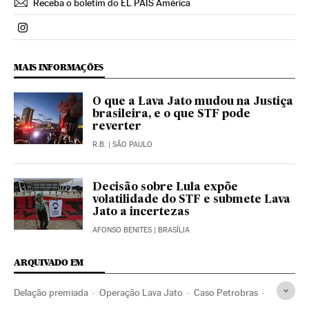
Receba o boletim do EL PAÍS América
Politica El País Brasil en Instagram
MAIS INFORMAÇÕES
O que a Lava Jato mudou na Justiça
brasileira, e o que STF pode
reverter
R.B.
| SÃO PAULO
Decisão sobre Lula expõe
volatilidade do STF e submete Lava
Jato a incertezas
AFONSO BENITES
| BRASÍLIA
ARQUIVADO EM
Delação premiada
Operação Lava Jato
Caso Petrobras