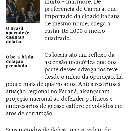
muito – mármore. De
preferência de Carrara, que,
importado da cidade italiana
de mesmo nome, chega a
O Brasil
custar R$ 1.000 o metro
aprende (e
quadrado.
ensina) a
delatar
Os locais são um reflexo da
O be-a-bá da
ascensão meteórica que boa
delação
premiada
parte desses advogados teve
desde o início da operação, há
pouco mais de quatro anos. Antes restritos à
atuação regional no Paraná, alcançaram
projeção nacional ao defender políticos e
empresários de grosso calibre envolvidos em
atos de corrupção.
Seus métodos de defesa, que se valem de