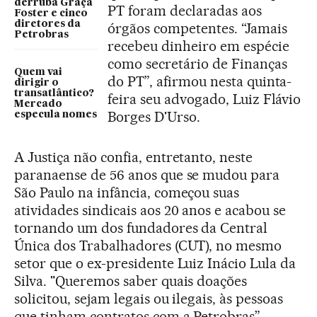
derruba Graça
PT foram declaradas aos
Foster e cinco
diretores da
órgãos competentes. “Jamais
Petrobras
recebeu dinheiro em espécie
como secretário de Finanças
Quem vai
do PT”, afirmou nesta quinta-
dirigir o
transatlântico?
feira seu advogado, Luiz Flávio
Mercado
Borges D'Urso.
especula nomes
A Justiça não confia, entretanto, neste
paranaense de 56 anos que se mudou para
São Paulo na infância, começou suas
atividades sindicais aos 20 anos e acabou se
tornando um dos fundadores da Central
Única dos Trabalhadores (CUT), no mesmo
setor que o ex-presidente Luiz Inácio Lula da
Silva. "Queremos saber quais doações
solicitou, sejam legais ou ilegais, às pessoas
que tinham contratos com a Petrobras”,