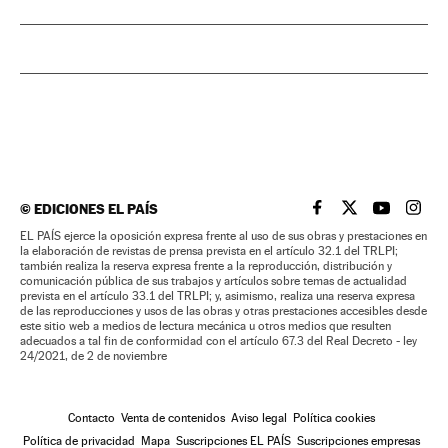
©
EDICIONES EL PAÍS
EL PAÍS BRASIL EN
EL PAÍS BRASI
EL PAÍS B
EL PA
EL PAÍS ejerce la oposición expresa frente al uso de sus obras y prestaciones en
la elaboración de revistas de prensa prevista en el artículo 32.1 del TRLPI;
también realiza la reserva expresa frente a la reproducción, distribución y
comunicación pública de sus trabajos y artículos sobre temas de actualidad
prevista en el artículo 33.1 del TRLPI; y, asimismo, realiza una reserva expresa
de las reproducciones y usos de las obras y otras prestaciones accesibles desde
este sitio web a medios de lectura mecánica u otros medios que resulten
adecuados a tal fin de conformidad con el artículo 67.3 del Real Decreto - ley
24/2021, de 2 de noviembre
Contacto
Venta de contenidos
Aviso legal
Política cookies
Política de privacidad
Mapa
Suscripciones EL PAÍS
Suscripciones empresas