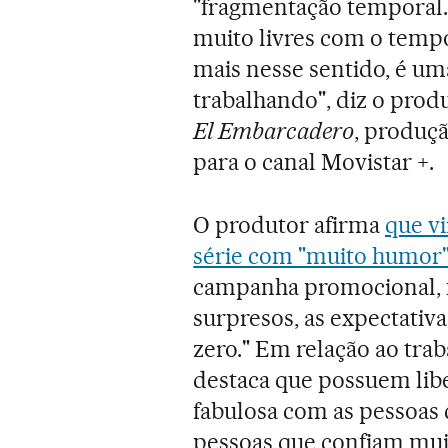
"fragmentação temporal. 
muito livres com o temp
mais nesse sentido, é u
trabalhando", diz o prod
El Embarcadero
, produç
para o canal Movistar +.
O produtor afirma
que v
série com "muito humor
campanha promocional, 
surpresos, as expectati
zero." Em relação ao tra
destaca que possuem libe
fabulosa com as pessoas
pessoas que confiam mu