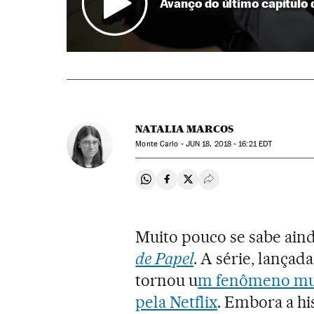
Avanço do último capítulo d
NATALIA MARCOS
Monte Carlo -
JUN
18, 2018 - 16:21
EDT
Compartir en Whatsapp
Compartir en Facebook
Compartir en Twitter
Desplegar Redes Soci
Muito pouco se sabe ain
de Papel
. A série, lançad
tornou u
m fenômeno mund
pela Netflix
. Embora a hi