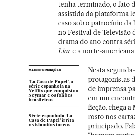
tenha terminado, o fato d
assistida da plataforma l
caso sob o patrocínio da
no Festival de Televisão
drama do ano contra sér
Liar
e a norte-american
Nesta segunda-
MAIS INFORMAÇÕES
protagonistas 
‘La Casa de Papel’, a
série espanhola na
de imprensa par
Netflix que conquistou
Neymar e os foliões
em um encontro
brasileiros
ficção, chega 
rosto nos cart
Série espanhola ‘La
Casa de Papel’ irrita
principado. F
os islamitas turcos