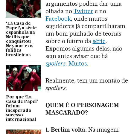
argumentos podem dar uma
olhada no
Twitter
e no
Facebook
, onde muitos
‘La Casa de
seguidores já compartilharam
Papel’, a série
um bom punhado de teorias
espanhola na
Netflix que
sobre o futuro da
série
.
conquistou
Neymar e os
Expomos algumas delas, não
foliões
sem antes avisar que há
brasileiros
spoilers
. Muitos.
Realmente, tem um montão de
spoilers
.
Por que ‘La
Casa de Papel’
QUEM É O PERSONAGEM
foi um
inesperado
MASCARADO?
sucesso
internacional
1. Berlim volta.
Na imagem