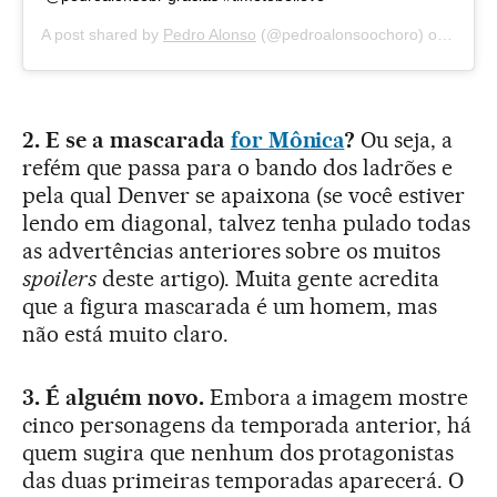
A post shared by
Pedro Alonso
(@pedroalonsoochoro) on
Apr 1,
2. E se a mascarada
for Mônica
?
Ou seja, a
refém que passa para o bando dos ladrões e
pela qual Denver se apaixona (se você estiver
lendo em diagonal, talvez tenha pulado todas
as advertências anteriores sobre os muitos
spoilers
deste artigo). Muita gente acredita
que a figura mascarada é um homem, mas
não está muito claro.
3. É alguém novo.
Embora a imagem mostre
cinco personagens da temporada anterior, há
quem sugira que nenhum dos protagonistas
das duas primeiras temporadas aparecerá. O