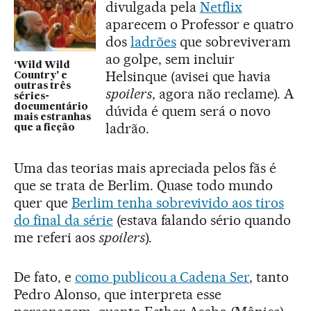
divulgada pela
Netflix
aparecem o Professor e quatro
dos
ladrões
que sobreviveram
ao golpe, sem incluir
‘Wild Wild
Helsinque (avisei que havia
Country’ e
outras três
spoilers
, agora não reclame). A
séries-
documentário
dúvida é quem será o novo
mais estranhas
ladrão.
que a ficção
Uma das teorias mais apreciada pelos fãs é
que se trata de Berlim. Quase todo mundo
quer que
Berlim tenha sobrevivido aos tiros
do final da série
(estava falando sério quando
me referi aos
spoilers
).
De fato, e
como publicou a Cadena Ser
, tanto
Pedro Alonso, que interpreta esse