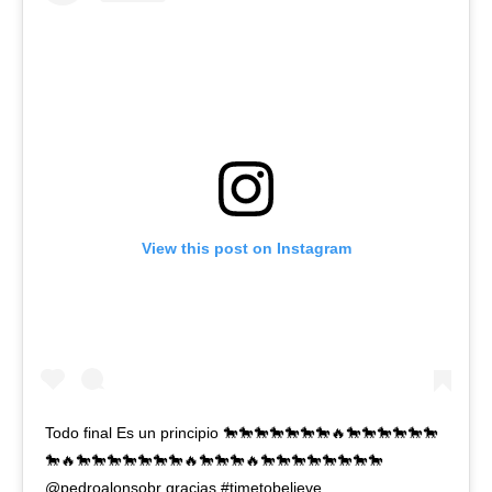
View this post on Instagram
Todo final Es un principio 🐎🐎🐎🐎🐎🐎🐎🔥🐎🐎🐎🐎🐎🐎
🐎🔥🐎🐎🐎🐎🐎🐎🐎🔥🐎🐎🐎🔥🐎🐎🐎🐎🐎🐎🐎🐎
@pedroalonsobr gracias #timetobelieve