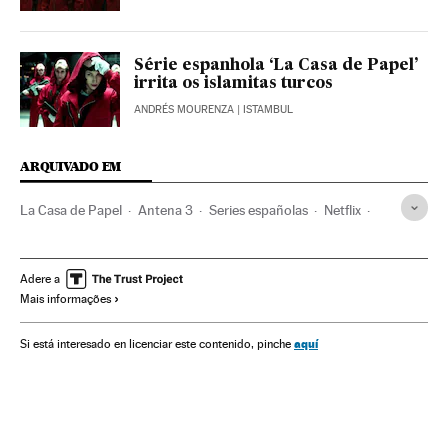
Série espanhola ‘La Casa de Papel’
irrita os islamitas turcos
ANDRÉS MOURENZA
| ISTAMBUL
ARQUIVADO EM
La Casa de Papel
Antena 3
Series españolas
Netflix
Spin-off
Gêneros séries
Séries tv
Programa tv
Televisão
Internet
Programação
Meios comunicação
Adere a
Mais informações
Comunicação
Verne
aquí
Si está interesado en licenciar este contenido, pinche