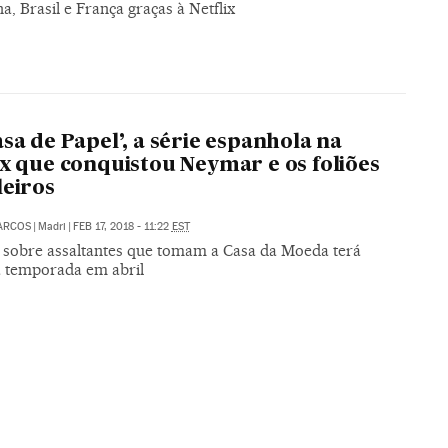
a, Brasil e França graças à Netflix
asa de Papel’, a série espanhola na
ix que conquistou Neymar e os foliões
leiros
ARCOS
|
Madri
|
FEB 17, 2018 - 11:22
EST
a sobre assaltantes que tomam a Casa da Moeda terá
 temporada em abril