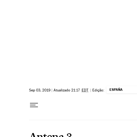
Pular para o conteúdo
ESPAÑA
Sep 03, 2019
|
Atualizado 21:17
EDT
|
Edição:
Antena 3