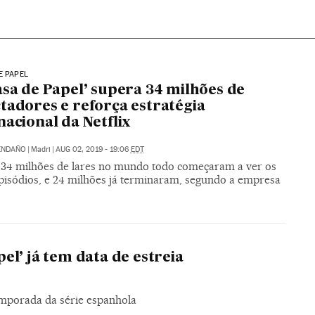
E PAPEL
asa de Papel’ supera 34 milhões de
tadores e reforça estratégia
nacional da Netflix
ENDAÑO
|
Madri
|
AUG 02, 2019 - 19:06
EDT
 34 milhões de lares no mundo todo começaram a ver os
pisódios, e 24 milhões já terminaram, segundo a empresa
el’ já tem data de estreia
temporada da série espanhola