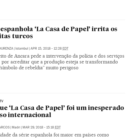
 espanhola ‘La Casa de Papel’ irrita os
itas turcos
OURENZA
|
Istambul
|
APR 15, 2018 - 12:28
EDT
ito de Ancara pede a intervenção da polícia e dos serviços
s por acreditar que a produção esteja se transformando
símbolo de rebeldia” muito perigoso
TV
ue ‘La Casa de Papel’ foi um inesperado
so internacional
ARCOS
|
Madri
|
MAR 29, 2018 - 15:18
EDT
idade da série espanhola foi maior em países como