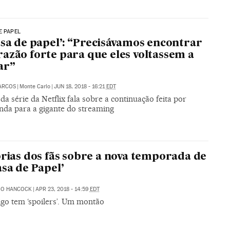
E PAPEL
asa de papel’: “Precisávamos encontrar
azão forte para que eles voltassem a
ar”
ARCOS
|
Monte Carlo
|
JUN 18, 2018 - 16:21
EDT
da série da Netflix fala sobre a continuação feita por
da para a gigante do streaming
orias dos fãs sobre a nova temporada de
asa de Papel’
IO HANCOCK
|
APR 23, 2018 - 14:59
EDT
igo tem ‘spoilers’. Um montão