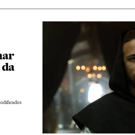
mar
 da
odificados