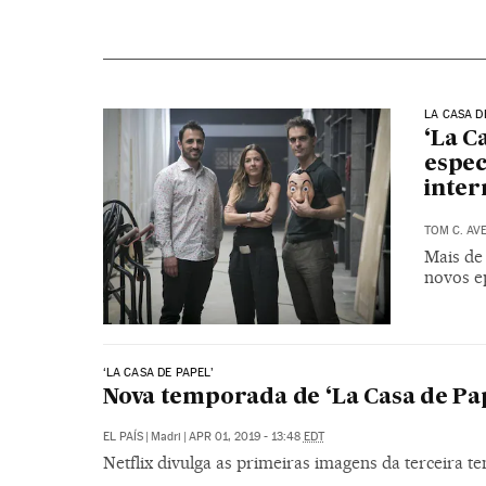
LA CASA D
‘La C
espec
inter
TOM C. AV
Mais de
novos e
‘LA CASA DE PAPEL’
Nova temporada de ‘La Casa de Pap
EL PAÍS
|
Madri
|
APR 01, 2019 - 13:48
EDT
Netflix divulga as primeiras imagens da terceira 