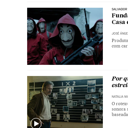
SALVADOR 
Funda
Casa 
JOSÉ ÁNGE
Produto
com cari
Por qu
estrei
NATALIA M
O roteir
sonora 
baseada