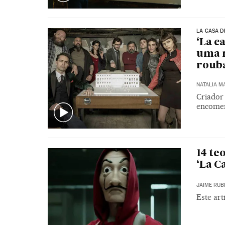
LA CASA D
‘La c
uma r
roub
NATALIA M
Criador 
encomen
14 te
‘La C
JAIME RUB
Este art