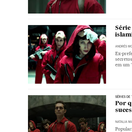
Série
islam
ANDRÉS M
Ex-prefe
secreto
em um “
SÉRIES DE 
Por q
suces
NATALIA M
Popular