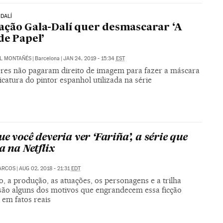
DALÍ
ção Gala-Dalí quer desmascarar ‘A
de Papel’
L MONTAÑÉS
|
Barcelona
|
JAN 24, 2019 - 15:34
EST
res não pagaram direito de imagem para fazer a máscara
catura do pintor espanhol utilizada na série
e você deveria ver ‘Fariña’, a série que
a na Netflix
ARCOS
|
AUG 02, 2018 - 21:31
EDT
o, a produção, as atuações, os personagens e a trilha
são alguns dos motivos que engrandecem essa ficção
 em fatos reais