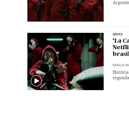
Argentin
SÉRIES
‘La C
Netfl
brasi
NATALIA M
Históri
segunda