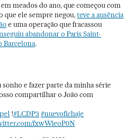
u em meados do ano, que começou com
o que ele sempre negou,
teve a ausência
ão
e uma operação que fracassou
nseguiu abandonar o Paris Saint-
o Barcelona
.
 sonho e fazer parte da minha série
 posso compartilhar o João com
pel
!
#LCDP3
#nuevofichaje
twitter.com/fxwWieoP0N