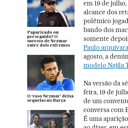
em 19 de julho
alcance dos ret
polêmico jogado
bando dos mac
Paparicado ou
somente depoi
perseguido? O
sucesso de Neymar
entre dois extremos
Paulo arquivara
agosto, a denún
modelo Najila 
Na versão da s
feira, 19 de ju
O ‘caso Neymar’ deixa
de um convento 
sequelas no Barça
conversa com Be
É uma aparição
ao dizer, em es