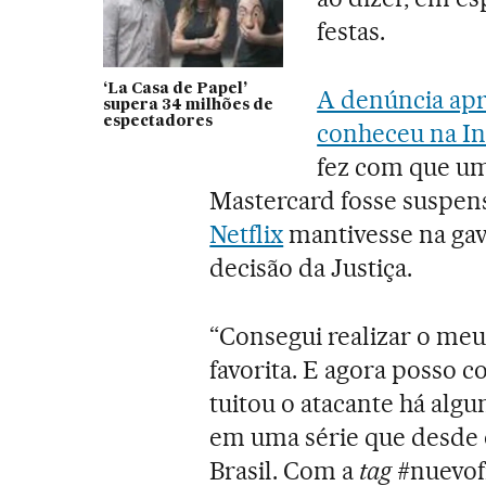
festas.
‘La Casa de Papel’
A denúncia apr
supera 34 milhões de
espectadores
conheceu na In
fez com que um
Mastercard fosse suspens
Netflix
mantivesse na gave
decisão da Justiça.
“Consegui realizar o meu
favorita. E agora posso 
tuitou o atacante há algu
em uma série que desde 
Brasil. Com a
tag
#nuevofi