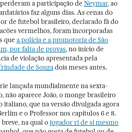
, perderam a participação de
Neymar
, ao
ardatários faz alguns dias. As cenas do
r de futebol brasileiro, declarado fã do
acões vermelhos, foram incorporadas
s que
a polícia e a promotoria de São
m, por falta de provas
, no início de
cia de violação apresentada pela
Trindade de Souza
dois meses antes.
érie lançada mundialmente na sexta-
lho, não aparece João, o monge brasileiro
italiano, que na versão divulgada agora
rlim e o Professor nos capítulos 6 e 8.
 breve, na qual o
jogador ri de si mesmo
panhol, que não gosta de futebol ou de