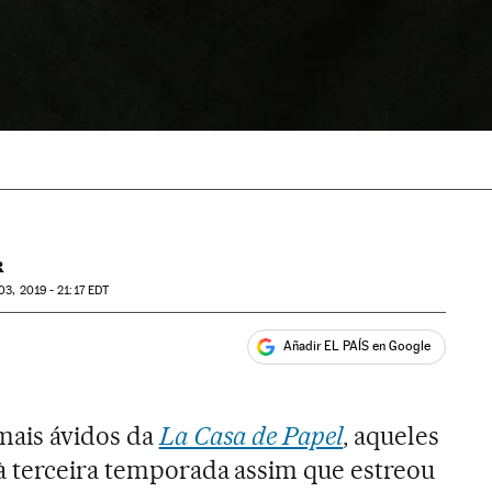
R
03, 2019 - 21:17
EDT
Añadir EL PAÍS en Google
ales
mais ávidos da
La Casa de Papel
, aqueles
 à terceira temporada assim que estreou