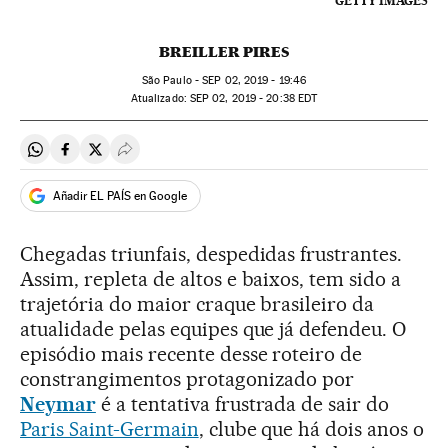
GETTY IMAGES
BREILLER PIRES
São Paulo -
SEP
02, 2019 - 19:46
atualizado:
SEP
02, 2019 - 20:38
EDT
Compartir en Whatsapp
Compartir en Facebook
Compartir en Twitter
Desplegar Redes Sociales
Añadir EL PAÍS en Google
Chegadas triunfais, despedidas frustrantes.
Assim, repleta de altos e baixos, tem sido a
trajetória do maior craque brasileiro da
atualidade pelas equipes que já defendeu. O
episódio mais recente desse roteiro de
constrangimentos protagonizado por
Neymar
é a tentativa frustrada de sair do
Paris Saint-Germain
, clube que há dois anos o