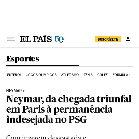
Pular para o conteúdo
SUSCRÍBETE
Esportes
FUTEBOL
JOGOS OLÍMPICOS
ATLETISMO
TÊNIS
GOLFE
FORMULA 1
NEYMAR
Neymar, da chegada triunfal
em Paris à permanência
indesejada no PSG
Com imagem desgastada e