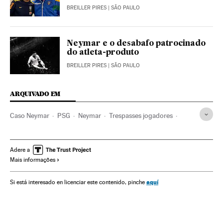
BREILLER PIRES
| SÃO PAULO
Neymar e o desabafo patrocinado
do atleta-produto
BREILLER PIRES
| SÃO PAULO
ARQUIVADO EM
Caso Neymar
PSG
Neymar
Trespasses jogadores
Jogador futebol
Fraude fiscal
FC Barcelona
Mercado fichajes
Justiça esportiva
Contratos
Adere a
Mais informações
Jogadores
Futebol
Times esportes
Brasil
Esportistas
Delitos fiscais
Esportes
Delitos
América
aquí
Si está interesado en licenciar este contenido, pinche
Justiça