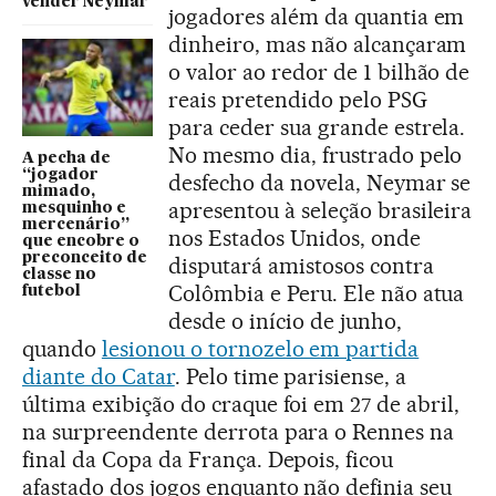
vender Neymar
jogadores além da quantia em
dinheiro, mas não alcançaram
o valor ao redor de 1 bilhão de
reais pretendido pelo PSG
para ceder sua grande estrela.
No mesmo dia, frustrado pelo
A pecha de
“jogador
desfecho da novela, Neymar se
mimado,
apresentou à seleção brasileira
mesquinho e
mercenário”
nos Estados Unidos, onde
que encobre o
preconceito de
disputará amistosos contra
classe no
Colômbia e Peru. Ele não atua
futebol
desde o início de junho,
quando
lesionou o tornozelo em partida
diante do Catar
. Pelo time parisiense, a
última exibição do craque foi em 27 de abril,
na surpreendente derrota para o Rennes na
final da Copa da França. Depois, ficou
afastado dos jogos enquanto não definia seu