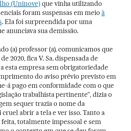
lho (Uninove)
que vinha utilizando
esenciais foram suspensas em meio
à
s
. Ela foi surpreendida por uma
e anunciava sua demissão.
ado (a) professor (a), comunicamos que
de 2020, fica V. Sa. dispensada de
o a esta empresa sem obrigatoriedade
umprimento do aviso prévio previsto em
r-lhe-á pago em conformidade com o que
islação trabalhista pertinente”, dizia o
gem sequer trazia o nome da
 cruel abrir a tela e ver isso. Tanto a
 feita, totalmente impessoal e sem
omo o contexto em que se deu foram