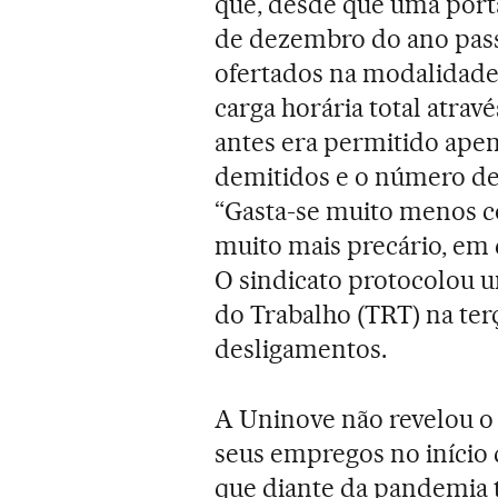
que, desde que uma port
de dezembro do ano pass
ofertados na modalidade
carga horária total atra
antes era permitido ape
demitidos e o número de
“Gasta-se muito menos c
muito mais precário, em q
O sindicato protocolou u
do Trabalho (TRT) na terç
desligamentos.
A Uninove não revelou 
seus empregos no início 
que diante da pandemia t