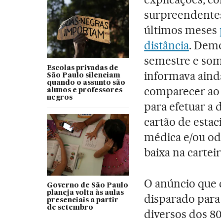
surpreendentes
últimos meses
distância
. Demo
semestre e somo
Escolas privadas de
informava aind
São Paulo silenciam
quando o assunto são
comparecer ao
alunos e professores
negros
para efetuar a 
cartão de estac
médica e/ou od
baixa na cartei
O anúncio que 
Governo de São Paulo
planeja volta às aulas
disparado para
presenciais a partir
de setembro
diversos dos 80