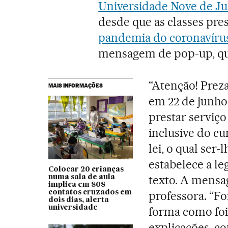
Universidade Nove de Ju
desde que as classes pr
pandemia do coronavíru
mensagem de pop-up, qu
“Atenção! Prez
MAIS INFORMAÇÕES
em 22 de junho 
prestar serviç
inclusive do c
lei, o qual se
estabelece a leg
Colocar 20 crianças
texto. A mensa
numa sala de aula
implica em 808
contatos cruzados em
professora. “Foi
dois dias, alerta
universidade
forma como foi
explicações, c